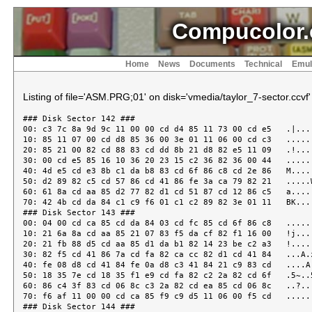
Compucolor.
Home
News
Documents
Technical
Emul
Listing of file='ASM.PRG;01' on disk='vmedia/taylor_7-sector.ccvf'
### Disk Sector 142 ###
00: c3 7c 8a 9d 9c 11 00 00 cd d4 85 11 73 00 cd e5   .|..........s...
10: 85 11 07 00 cd d8 85 36 00 3e 01 11 06 00 cd c3   .......6.>......
20: 85 21 00 82 cd 88 83 cd dd 8b 21 d8 82 e5 11 09   .!........!.....
30: 00 cd e5 85 16 10 36 20 23 15 c2 36 82 36 00 44   ......6 #..6.6.D
40: 4d e5 cd e3 8b c1 da b8 83 cd 6f 86 c8 cd 2e 86   M.........o.....
50: d2 89 82 c5 cd 57 86 cd 41 86 fe 3a ca 79 82 21   .....W..A..:.y.!
60: 61 8a cd aa 85 d2 77 82 d1 cd 51 87 cd 12 86 c5   a.....w...Q.....
70: 42 4b cd da 84 c1 c9 f6 01 c1 c2 89 82 3e 01 11   BK...........>..
### Disk Sector 143 ###
00: 04 00 cd ca 85 cd da 84 03 cd fc 85 cd 6f 86 c8   .............o..
10: 21 6a 8a cd aa 85 21 07 83 f5 da cf 82 f1 16 00   !j....!.........
20: 21 fb 88 d5 cd aa 85 d1 da b1 82 14 23 be c2 a3   !...........#...
30: 82 f5 cd 41 86 7a cd fa 82 ca cc 82 d1 cd 41 84   ...A.z........A.
40: fe 08 d8 cd 41 84 fe 0a d8 c3 41 84 21 c9 83 cd   ....A.....A.!...
50: 18 35 7e cd 18 35 f1 e9 cd fa 82 c2 2a 82 cd 6f   .5~..5......*..o
60: 86 c4 3f 83 cd 06 8c c3 2a 82 cd ea 85 cd 06 8c   ..?.....*.......
70: f6 af 11 00 00 cd ca 85 f9 c9 d5 11 06 00 f5 cd   ................
### Disk Sector 144 ###
00: bc 85 a7 d1 7a d1 c9 05 46 67 78 83 cd 41 86 c5   ....z...Fgx..A..
10: fe 27 c2 44 83 03 cd 77 86 ca 3f 83 cd 77 86 ca   .'.D...w..?..w..
20: 44 83 c1 03 cd 77 86 ca 30 83 cd 67 83 c3 24 83   D....w..0..g..$.
30: fe 27 c2 3f 83 cd 6f 86 c8 03 fe 2c ca 0c 83 3e   .'.?..o....,...>
40: 46 c3 ea 85 c1 cd cd 84 cd 67 83 c3 35 83 cd 51   F........g..5..Q
50: 87 e5 7d cd 67 83 f1 cd 67 83 cd 6f 86 c8 fe 2c   ..}.g...g..o...,
60: c2 3f 83 03 c3 4e 83 cd fa 82 c2 41 84 c3 07 84   .?...N.....A....
70: cd 51 87 cd 12 86 11 04 00 e5 cd ca 85 d1 19 c3   .Q..............
### Disk Sector 145 ###
00: 88 83 cd 51 87 cd 12 86 11 04 00 c3 d8 85 e1 21   ...Q...........!
10: 00 00 cd 6f 86 c4 51 87 cd 6f 86 44 4d c4 3f 83   ...o..Q..o.DM.?.
20: 11 06 00 cd e5 85 35 ca 21 82 60 69 cd 12 86 cd   ......5.!.`i....
30: a1 8c cd 06 8c c3 f1 82 e1 af 02 3e 5a cd ea 85   ...........>Z...
40: cd fc 85 01 00 00 c3 a0 83 3e 0c 12 20 26 2c 32   .........>.. &,2
50: 7b 9a 90 af a5 c0 f5 cd a5 84 c3 05 84 f5 cd cd   {...............
60: 84 fe 08 d4 d5 84 87 87 87 c3 05 84 f5 cd b5 84   ................
70: c3 05 84 f5 cd bb 84 c3 05 84 f5 cd c1 84 c3 05   ................
### Disk Sector 146 ###
00: 84 f5 cd af 84 e1 b4 c5 f5 11 04 00 cd ca 85 cd   ................
10: 5d 8c 11 10 00 cd e5 85 16 04 7e fe 20 ca 3c 84   ].........~. .<.
20: 23 23 15 c2 1a 84 e5 cd 06 8c cd fc 85 e1 36 00   ##............6.
30: 16 08 2b 36 20 15 c2 32 84 c3 18 84 f1 cd 39 87   ..+6 ..2......9.
40: c1 11 04 00 cd ca 85 23 c3 d8 85 f5 cd a5 84 e1   .......#........
50: b4 f5 cd 5f 86 cd af 84 e1 b4 fe 76 cc c8 84 c3   ..._.......v....
60: 07 84 f5 cd a5 84 e1 b4 cd 5f 86 f5 cd cd 84 f1   ........._......
70: e5 cd 07 84 e1 7d c3 07 84 f5 cd b5 84 e1 b4 cd   .....}..........
### Disk Sector 147 ###
00: 5f 86 f5 cd 51 87 f1 e5 cd 07 84 e1 e5 7d cd 07   _...Q........}..
10: 84 f1 c3 07 84 cd 07 84 af cd 07 84 af cd 07 84   ................
20: 3e 4f c3 ea 85 21 3b 8a cd c4 84 87 87 87 c9 21   >O...!;........!
30: 3b 8a c3 c4 84 21 4c 8a c3 c4 84 21 56 8a c3 c4   ;....!L....!V...
40: 84 21 5c 8a cd aa 85 d8 3e 52 c3 ea 85 cd 51 87   .!\.....>R....Q.
50: 7d 24 c8 25 c8 3e 56 c3 ea 85 eb cd fa 82 ca 03   }$.%.>V.........
60: 85 cd 61 85 d2 2e 85 fe 03 ca 09 85 d5 57 7e fe   ..a..........W~.
70: 06 7a d1 c2 fc 84 77 23 73 23 72 c9 36 07 3e 4d   .z....w#s#r.6.>M
### Disk Sector 148 ###
00: c3 ea 85 cd 61 85 d2 26 85 be c2 ec 84 23 fe 03   ....a..&.....#..
10: ca f8 84 d5 5e 23 56 e3 cd 4d 34 e1 c8 2b cd f8   ....^#V..M4..+..
20: 84 3e 50 c3 ea 85 cd 2e 85 3e 3f c3 ea 85 d5 11   .>P......>?.....
30: 07 00 cd ca 85 f5 0a 77 23 03 0a cd 35 86 da 37   .......w#...5..7
40: 85 2b 7e f6 80 77 23 f1 d1 d5 cd f6 84 23 36 00   .+~..w#......#6.
50: 11 07 00 cd d8 85 d1 cd 25 35 39 d8 3e 54 c3 ea   ........%59.>T..
60: 82 d5 f5 cd 94 85 d1 7a d1 c9 cd 94 85 7e d2 87   .......z.....~..
70: 85 fe 06 ca 8f 85 fe 07 c2 80 85 3e 41 cd ea 85   ...........>A...
### Disk Sector 149 ###
00: 23 5e 23 56 eb a7 c9 3e 06 11 00 00 cd 2e 85 21   #^#V...>.......!
10: 00 00 37 c9 11 07 00 cd ca 85 af be c2 5c 85 11   ..7..........\..
20: 73 00 cd e5 85 1e 03 c3 ac 85 1e 01 16 00 af be   s...............
30: c8 cd 8c 86 eb 7e 37 c8 19 c3 ae 85 e5 cd e5 85   .....~7.........
40: 7e e1 c9 e5 cd e5 85 77 e1 c9 c5 cd e5 85 4e 23   ~......w......N#
50: 66 69 c1 c9 21 02 00 39 c5 44 4d cd e5 85 71 23   fi..!..9.DM...q#
60: 70 60 69 c1 c9 2a 03 82 19 c9 e5 11 09 00 cd e5   p`i..*..........
70: 85 5f 7e fe 20 c2 f9 85 73 e1 af c9 11 04 00 cd   ._~. ...s.......
### Disk Sector 150 ###
00: ca 85 e5 11 0b 00 cd e5 85 d1 7a cd 39 87 7b c3   ..........z.9.{.
10: 39 87 f5 d5 e5 11 10 00 cd e5 85 36 28 23 d1 d5   9..........6(#..
20: 7a cd 39 87 7b cd 39 87 36 29 e1 d1 f1 c9 fe 5b   z.9.{.9.6).....[
30: d0 fe 41 3f c9 cd 2e 86 d8 fe 3a d0 fe 30 3f c9   ..A?......:..0?.
40: 03 0a fe 20 ca 40 86 fe 09 ca 40 86 c9 03 0a cd   ... .@....@.....
50: 39 86 da 4d 86 c9 03 0a cd 35 86 da 56 86 c9 f5   9..M.....5..V...
60: cd 41 86 03 fe 2c ca 6d 86 0b cd 3f 83 f1 c9 cd   .A...,.m...?....
70: 41 86 fe 3b c8 a7 c9 0a a7 c8 03 fe 27 c0 0a fe   A..;........'...
### Disk Sector 151 ###
00: 27 ca 88 86 3e 27 bf c9 03 a7 c9 eb c5 2b 23 0a   '...>'.......+#.
10: 03 be ca 8e 86 f6 80 be eb c2 a3 86 0a cd 35 86   ..............5.
20: d2 ab 86 1a 13 a7 f2 a3 86 c1 c9 13 f1 af c9 50   ...............P
30: 59 cd 57 86 c5 0b 21 d5 86 e5 21 00 00 0a fe 42   Y.W...!...!....B
40: ca e0 86 fe 48 ca 0e 87 fe 4f ca f8 86 fe 51 c2   ....H....O....Q.
50: 2b 87 c3 f8 86 c1 d8 79 ab 37 c0 78 aa c8 37 c9   +......y.7.x..7.
60: 1a 13 d6 30 d6 02 d0 29 d8 3c c2 e0 86 23 c3 e0   ...0...).<...#..
70: 86 29 29 d8 29 d8 b5 6f 1a 13 d6 30 fe 08 da f1   .)).)..o...0....
### Disk Sector 152 ###
00: 86 c9 c6 0a 29 d8 29 d8 29 d8 29 d8 b5 6f 1a 13   ....).).).)..o..
10: d6 30 fe 0a da 04 87 d6 11 fe 06 da 02 87 c9 44   .0.............D
20: 4d 29 29 09 29 d8 4f 06 00 09 d8 1a 13 d6 30 fe   M)).).O.......0.
30: 0a da 1f 87 ee 14 c8 1b c9 f5 0f 0f 0f 0f cd 42   ...............B
40: 87 f1 cd 48 87 77 23 c9 e6 0f c6 90 27 ce 40 27   ...H.w#.....'.@'
50: c9 d5 f5 21 e0 88 e5 11 02 00 cd d4 85 cd 85 87   ...!............
60: cd 41 86 11 e7 88 cd 8b 86 ca 7c 87 11 e9 88 cd   .A........|.....
70: 8b 86 c0 cd 85 87 cd 33 35 c3 60 87 cd 85 87 cd   .......35.`.....
### Disk Sector 153 ###
00: 2c 35 c3 60 87 e5 cd 9e 87 cd 41 86 11 ec 88 cd   ,5.`......A.....
10: 8b 86 c2 ae 87 cd 9e 87 cd 1d 35 c3 89 87 e5 cd   ..........5.....
20: 41 86 11 ef 88 cd 8b 86 ca b0 87 cd b8 87 d1 c9   A...............
30: cd b8 87 cd 25 35 d1 c9 cd 41 86 03 fe 2d ca cd   ....%5...A...-..
40: 87 fe 2b ca c7 87 0b cd f1 87 c3 d3 87 cd f1 87   ..+.............
50: cd 24 35 cd 41 86 fe 2b ca e9 87 fe 2d c0 03 cd   .$5.A..+....-...
60: f1 87 cd 24 35 19 c3 d3 87 03 cd f1 87 19 c3 d3   ...$5...........
70: 87 e5 cd 63 88 cd 41 86 fe 2a ca 26 88 fe 2f ca   ...c..A..*.&../.
### Disk Sector 154 ###
00: 35 88 11 f2 88 cd 8b 86 ca 4b 88 11 f5 88 cd 8b   5........K......
10: 86 ca 5a 88 11 f8 88 cd 8b 86 c2 ae 87 cd 63 88   ..Z...........c.
20: cd 44 35 c3 f5 87 03 cd 63 88 cd 62 35 7a b3 c4   .D5.....c..b5z..
30: d5 84 c3 f5 87 03 cd 63 88 7c b5 c2 45 88 2b cd   .......c.|..E.+.
40: d5 84 c3 f5 87 cd 81 35 c3 f5 87 cd 63 88 7c b5   .......5....c.|.
50: ca 3f 88 cd 81 35 eb c3 f5 87 cd 63 88 cd 3a 35   .?...5.....c..:5
60: c3 f5 87 e5 cd 41 86 fe 28 ca 8c 88 fe 24 ca 99   .....A..(....$..
70: 88 fe 27 ca a2 88 cd 2e 86 da bd 88 cd 39 86 d2   ..'..........9..
### Disk Sector 155 ###
00: c7 88 cd af 86 3e 49 dc ea 85 d1 c9 03 cd 5d 87   .....>I.......].
10: 0a fe 29 c2 c7 88 03 d1 c9 03 11 04 00 cd ca 85   ..).............
20: d1 c9 03 0a 26 00 6f fe 27 c2 b3 88 03 0a fe 27   ....&.o.'......'
30: c2 c7 88 03 0a fe 27 c2 c7 88 03 d1 c9 cd 6a 85   ......'.......j.
40: 3e 55 dc ea 85 d1 c9 11 02 00 cd ca 85 f9 3e 45   >U............>E
50: cd ea 85 0a a7 c8 fe 3b c8 fe 2c c8 03 c3 d3 88   .......;..,.....
60: cd 6f 86 d1 7a d1 c9 4f d2 58 4f d2 41 4e c4 4e   .o..z..O.XO.AN.N
70: 4f d4 4d 4f c4 53 48 cc 53 48 d2 4e 4f d0 00 52   O.MO.SH.SH.NO..R
### Disk Sector 156 ###
00: 4c c3 07 52 52 c3 0f 52 41 cc 17 52 41 d2 1f 44   L..RR..RA..RA..D
10: 41 c1 27 43 4d c1 2f 53 54 c3 37 43 4d c3 3f 48   A.'CM./ST.7CM.?H
20: 4c d4 76 52 4e da c0 52 da c8 52 45 d4 c9 52 4e   L.vRN..R..RE..RN
30: c3 d0 52 c3 d8 52 50 cf e0 58 54 48 cc e3 52 50   ..R..RP..XTH..RP
40: c5 e8 50 43 48 cc e9 58 43 48 c7 eb 52 d0 f0 44   ..PCH..XCH..R..D
50: c9 f3 52 cd f8 53 50 48 cc f9 45 c9 fb 00 49 4e   ..R..SPH..E...IN
60: d2 04 44 43 d2 05 00 52 53 d4 c7 00 49 4e d8 03   ..DC...RS...IN..
70: 44 41 c4 09 44 43 d8 0b 00 50 4f d0 c1 50 55 53   DA..DC...PO..PUS
### Disk Sector 157 ###
00: c8 c5 00 53 54 41 d8 02 4c 44 41 d8 0a 00 41 44   ...STA..LDA...AD
10: c4 80 41 44 c3 88 53 55 c2 90 53 42 c2 98 41 4e   ..AD..SU..SB..AN
20: c1 a0 58 52 c1 a8 4f 52 c1 b0 43 4d d0 b8 00 4d   ..XR..OR..CM...M
30: 4f d6 40 00 41 44 c9 c6 41 43 c9 ce 4f 55 d4 d3   O.@.AD..AC..OU..
40: 53 55 c9 d6 49 ce db 53 42 c9 de 41 4e c9 e6 58   SU..I..SB..AN..X
50: 52 c9 ee 4f 52 c9 f6 43 50 c9 fe 00 4d 56 c9 06   R..OR..CP...MV..
60: 00 53 48 4c c4 22 4c 48 4c c4 2a 53 54 c1 32 4c   .SHL."LHL.*ST.2L
70: 44 c1 3a 4a 4e da c2 4a 4d d0 c3 43 4e da c4 4a   D.:JN..JM..CN..J
### Disk Sector 158 ###
00: da ca 43 da cc 43 41 4c cc cd 4a 4e c3 d2 43 4e   ..C..CAL..JN..CN
10: c3 d4 4a c3 da 43 c3 dc 4a 50 cf e2 43 50 cf e4   ..J..C..JP..CP..
20: 4a 50 c5 ea 43 50 c5 ec 4a d0 f2 43 d0 f4 4a cd   JP..CP..J..C..J.
30: fa 43 cd fc 00 4c 58 c9 01 00 00 c2 00 c3 01 c4   .C...LX.........
40: 02 c5 03 c8 04 cc 05 cd 06 c1 07 00 c2 00 c4 10   ................
50: c8 20 53 d0 30 00 c8 20 50 53 d7 30 c2 00 c4 10   . S.0.. PS.0....
60: 00 45 51 d5 02 53 45 d4 03 00 44 c2 00 44 d7 01   .EQ..SE...D..D..
70: 44 