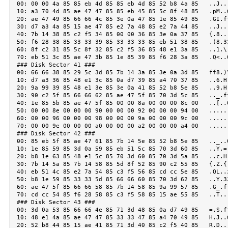
00: 00 00 4a 85 85 eb 4d 85 85 eb 4d 85 52 b8 4a 85   ..J...
10: a3 70 4d 85 ae 47 47 85 85 eb 45 85 5c 8f 48 85   .pM..G
20: ae 47 49 85 66 66 4c 85 3e 0a 47 85 1e 85 49 85   .GI.ff
30: d7 a3 4a 85 15 ae 47 85 e2 7a 48 85 e2 7a 44 85   ..J...
40: 7b 14 38 85 c2 f5 34 85 00 00 36 85 3e 0a 37 85   {.8...
50: f6 28 38 85 33 33 39 85 33 33 33 85 eb 51 38 85   .(8.33
60: 8f c2 31 85 5c 8f 32 85 c2 f5 36 85 48 e1 3a 85   ..1.\.
70: eb 51 3c 85 ae 47 3b 85 1e 85 39 85 f6 28 3a 85   .Q<..G
### Disk Sector 41 ###

00: 66 66 38 85 29 5c 3d 85 7b 14 3a 85 3e 0a 3d 85   ff8.)\
10: d7 a3 36 85 48 e1 3c 85 0a d7 39 85 a4 70 37 85   ..6.H.
20: 9a 99 39 85 48 e1 3e 85 3e 0a 41 85 52 b8 5e 85   ..9.H.
30: 90 c2 5f 85 66 66 62 85 ae 47 5f 85 70 3d 5c 85   .._.ff
40: 1e 85 5b 85 ae 47 5f 85 00 00 8a 00 00 00 8c 00   ..[..G
50: 00 00 8e 00 00 00 90 00 00 00 92 00 00 00 94 00   ......
60: 00 00 96 00 00 00 98 00 00 00 9a 00 00 00 9c 00   ......
70: 00 00 9e 00 00 00 a0 00 00 00 a2 00 00 00 a4 00   ......
### Disk Sector 42 ###

00: 85 eb 5f 85 ae 47 61 85 7b 14 5e 85 52 b8 5e 85   .._..G
10: 1e 85 59 85 3d 0a 59 85 eb 51 5c 85 70 3d 60 85   ..Y.=.
20: b8 1e 63 85 48 e1 5c 85 70 3d 60 85 70 3d 5a 85   ..c.H.
30: 7b 14 5a 85 7b 14 58 85 5d 8f 52 85 90 c2 55 85   {.Z.{.
40: eb 51 4c 85 e2 7a 54 85 c3 f5 56 85 cd cc 5e 85   .QL..z
50: b8 1e 59 85 33 33 5d 85 66 66 60 85 70 3d 62 85   ..Y.33
60: ae 47 5f 85 66 66 58 85 7b 14 58 85 9a 99 57 85   .G_.ff
70: cd cc 54 85 f6 28 58 85 c3 f5 58 85 15 ae 55 85   ..T..(
### Disk Sector 43 ###

00: 3d 0a 53 85 66 66 4e 85 71 3d 48 85 0a d7 49 85   =.S.ff
10: 48 e1 4a 85 ae 47 47 85 33 33 47 85 a4 70 49 85   H.J..G
20: 52 b8 44 85 15 ae 41 85 71 3d 40 85 c2 f5 40 85   R.D...