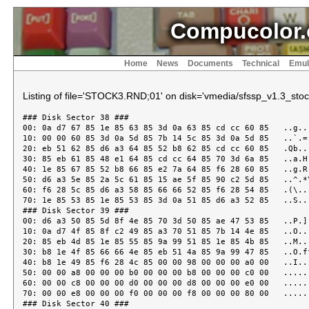
Compucolor.
Home
News
Documents
Technical
Emul
Listing of file='STOCK3.RND;01' on disk='vmedia/sfssp_v1.3_stock
### Disk Sector 38 ###

00: 0a d7 67 85 1e 85 63 85 3d 0a 63 85 cd cc 60 85   ..g...
10: 00 00 60 85 3d 0a 5d 85 7b 14 5c 85 3d 0a 5d 85   ..`.=.
20: eb 51 62 85 d6 a3 64 85 52 b8 62 85 cd cc 60 85   .Qb...
30: 85 eb 61 85 48 e1 64 85 cd cc 64 85 70 3d 6a 85   ..a.H.
40: 1e 85 67 85 52 b8 66 85 e2 7a 64 85 f6 28 60 85   ..g.R.
50: d6 a3 5e 85 2a 5c 61 85 15 ae 5f 85 90 c2 5d 85   ..^.*\
60: f6 28 5c 85 d6 a3 58 85 66 66 52 85 f6 28 54 85   .(\...
70: 1e 85 53 85 1e 85 53 85 3d 0a 51 85 d6 a3 52 85   ..S...
### Disk Sector 39 ###

00: d6 a3 50 85 5d 8f 4e 85 70 3d 50 85 ae 47 53 85   ..P.].
10: 0a d7 4f 85 8f c2 49 85 a3 70 51 85 7b 14 4e 85   ..O...
20: 85 eb 4d 85 1e 85 55 85 9a 99 51 85 1e 85 4b 85   ..M...
30: b8 1e 4f 85 66 66 4e 85 eb 51 4a 85 9a 99 47 85   ..O.ff
40: b8 1e 49 85 f6 28 4c 85 00 00 98 00 00 00 a0 00   ..I..(
50: 00 00 a8 00 00 00 b0 00 00 00 b8 00 00 00 c0 00   ......
60: 00 00 c8 00 00 00 d0 00 00 00 d8 00 00 00 e0 00   ......
70: 00 00 e8 00 00 00 f0 00 00 00 f8 00 00 00 80 00   ......
### Disk Sector 40 ###
