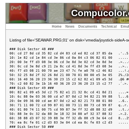
Compucolor.
Home
News
Documents
Technical
Emul
Listing of file='SEAWAR.PRG;01' on disk='vmedia/joystick-sideA-se
### Disk Sector 48 ###
00: cd 27 8d cd 35 82 cd d4 83 cd ed 82 cd 37 85 da   .'..5........7..
10: 1e 82 cd 1e 84 cd 3e 86 cd 0a 84 c3 06 82 01 00   ......>.........
20: 00 3e ff d3 08 3e 06 cd 3e 8d 3e 02 cd 3e 8d 3e   .>...>..>.>..>.>
30: 0c cd 3e 8d c9 21 2a 8c cd 41 8d 3e ff d3 08 3e   ..>..!*..A.>...>
40: f7 d3 08 21 00 70 ae 23 47 7c fe a0 78 c2 46 82   ...!.p.#G|..x.F.
50: 32 25 8d 2f 32 26 8d 21 00 70 01 80 00 e5 3e 05   2%./2&.!.p....>.
60: 16 40 36 20 23 36 30 23 15 c2 62 82 e1 09 e5 3d   .@6 #60#..b....=
70: c2 60 82 3e 1b 16 40 36 20 23 36 20 23 15 c2 77   .`.>..@6 #6 #..w
### Disk Sector 49 ###
00: 82 e1 09 e5 3d c2 75 82 e1 21 32 8c cd 41 8d 21   ....=.u..!2..A.!
10: 6c 88 0e 03 36 00 cd a7 87 0d c2 94 82 21 99 88   l...6........!..
20: 0e 09 36 00 cd ae 87 0d c2 a2 82 21 73 88 01 80   ..6........!s...
30: 71 11 00 72 cd 99 87 01 00 73 11 80 73 cd 99 87   q..r.....s..s...
40: 01 80 74 11 00 75 cd 99 87 3e ff 32 d8 88 32 d9   ..t..u...>.2..2.
50: 88 3e 0c 32 da 88 3e 18 32 34 88 af 32 37 88 32   .>.2..>.24..27.2
60: 38 88 d3 07 32 39 88 3e ff 32 db 88 c9 3e 64 cd   8...29.>.2...>d.
70: ea 8c fe 01 c2 d3 83 3e 04 cd ea 8c fe 03 c2 d3   .......>........
### Disk Sector 50 ###
00: 83 21 6c 88 0e 03 af be ca 15 83 cd a7 87 0d c2   .!l.............
10: 07 83 c3 d3 83 36 07 cd b5 87 23 77 23 77 3e 03   .....6....#w#w>.
20: 91 f5 3e 02 cd ea 8c fe 01 ca 42 83 23 36 02 23   ..>.......B.#6.#
30: 36 00 23 23 23 4e 23 46 2b 2b eb 21 e2 ff 09 c3   6.###N#F++.!....
40: 59 83 23 36 fe 23 36 ff 23 23 23 23 23 4e 23 46   Y.#6.#6.#####N#F
50: 2b 2b 2b 2b eb 21 00 00 09 eb 72 2b 73 f1 e5 c2   ++++.!....r+s...
60: 6d 83 3e 04 21 dc 88 11 9a 8a c3 75 83 3e 02 21   m.>.!......u.>.!
70: cc 89 11 a2 8a cd ea 8c 3c 32 35 88 01 3c 00 3d   ........<25..<.=
### Disk Sector 51 ###
00: ca 87 83 09 c3 7f 83 44 4d e1 23 23 23 23 23 23   ......DM.######
10: 71 23 70 3a 35 88 01 02 00 eb 3d ca a2 83 09 c3   q#p:5.....=.....
20: 9a 83 4e 23 46 eb 23 71 23 70 3a 37 88 b7 ca d3   ..N#F.#q#p:7....
30: 83 e5 21 ab 8c cd 41 8d 60 69 cd 41 8d 11 f6 ff   ..!...A.`i.A....
40: e1 19 7e b7 fa cd 83 21 a6 8a c3 d0 83 21 b3 8a   ..~....!.....!..
50: cd 41 8d c9 21 d9 88 35 c0 3a d8 88 77 23 35 c0   .A..!..5.:..w#5.
60: 3e 0c 77 3a 34 88 3d f8 cc 01 84 32 34 88 21 56   >.w:4.=....24.!V
70: 7f cd 04 88 3e 40 32 38 88 d3 07 3e 20 32 db 88   ...>@28...> 2..
### Disk Sector 52 ###
00: c9 21 be 8c f5 cd 41 8d f1 c9 3a db 88 b7 f8 3d   .!....A...:....=
10: 32 db 88 c0 32 38 88 d3 07 3d 32 db 88 c9 21 6c   2...28...=2...!l
20: 88 06 03 c5 22 43 88 cd 36 84 2a 43 88 cd a7 87   ...."C..6.*C....
30: c1 05 c2 23 84 c9 7e b7 ca be 84 23 56 23 35 c2   ...#..~....#V#5.
40: be 84 f5 3e 03 90 32 3a 88 f1 72 fe 01 ca 59 84   ...>..2:..r...Y.
50: fe 08 d2 d9 84 2b 2b 35 c9 cd 84 87 23 23 5e 23   .....++5....##^#
60: 56 eb 22 3f 88 eb 23 5e 23 56 eb 22 41 88 eb 23   V."?..#^#V."A..#
70: 5e 23 56 eb 22 3d 88 3e 1e 32 35 88 af 32 36 88   ^#V."=.>.25..26.
### Disk Sector 53 ###
00: 2a 3f 88 eb 2a 3b 88 cd 1c 88 fa 9b 84 eb 2a 41   *?..*;........*A
10: 88 eb cd 1c 88 f2 9b 84 cd bf 84 2a 3d 88 23 22   ...........*=.#"
20: 3d 88 2a 3b 88 23 22 3b 88 3a 35 88 3d 32 35 88   =.*;.#";.:5.=25.
30: c2 80 84 3a 36 88 b7 c0 2a 43 88 36 00 c9 c9 2a   ...:6...*C.6...*
40: 3d 88 eb 2a 3b 88 1a 77 01 80 00 09 eb 01 1e 00   =..*;..w........
50: 09 7e 12 3e 01 32 36 88 c9 3e 40 32 38 88 d3 07   .~.>.26..>@28...
60: e5 2b 2b 7e 3c 77 ca 16 85 f5 e6 01 c2 f5 84 af   .++~<w..........
70: 32 38 88 d3 07 3a 3a 88 b7 c2 09 85 11 c0 8a f1   28...::.........
### Disk Sector 54 ###
00: ea 2c 85 11 fc 8a c3 2c 85 11 74 8b f1 ea 2c 85   .,.....,..t...,.
10: 11 b0 8b c3 2c 85 af 32 38 88 d3 07 3a 3a 88 b7   ....,..28...::..
20: c2 29 85 11 38 8b c3 2c 85 11 ee 8b 01 0b 00 09   .)..8..,........
30: 73 23 72 e1 c3 59 84 3a 39 88 b7 ca 43 85 3d 32   s#r..Y.:9...C.=2
40: 39 88 c9 cd 6b 87 d2 71 85 21 45 88 06 0d be ca   9...k..q.!E.....
50: 5a 85 23 05 c2 4e 85 c3 71 85 3e 0d 90 07 21 52   Z.#..N..q.>...!R
60: 88 85 6f d2 67 85 24 5e 23 56 eb 3e 96 32 39 88   ..o.g.$^#V.>.29.
70: e9 3a 34 88 b7 c0 3e 7f cd ea 8c fe 0d c2 94 85   .:4...>........
### Disk Sector 55 ###
00: 3e 19 cd ea 8c fe 03 c2 94 85 3e 09 cd ea 8c c6   >.........>.....
10: 31 c3 49 85 af c9 06 23 11 7e ff c3 de 85 06 23   1.I....#.~.....#
20: 11 80 ff c3 e4 85 06 23 11 82 ff c3 ea 85 06 19   .......#........
30: 11 7e ff c3 de 85 06 19 11 80 ff c3 e4 85 06 19   .~..............
40: 11 82 ff c3 ea 85 06 0a 11 7e ff c3 de 85 06 0a   .........~......
50: 11 80 ff c3 e4 85 06 0a 11 82 ff c3 ea 85 21 a0   ..............!.
60: 88 c3 ed 85 21 ae 88 c3 ed 85 21 c3 88 c5 06 03   ....!.....!.....
70: 7e b7 ca 00 86 cd ae 87 05 c2 f0 85 c1 c3 71 85   ~.............q.
### Disk Sector 56 ###
00: c1 36 01 23 70 23 70 23 73 23 72 01 be 7f 23 71   .6.#p#p#s#r..#q
10: 23 70 21 76 7e cd ff 87 c3 71 85 e1 c3 00 82 21   #p!v~....q.....!
20: b6 8c cd 41 8d af 37 c9 3a 37 88 2f 32 37 88 21   ...A..7.:7./27.!
30: ab 8c cd 41 8d 21 a7 8c cd 41 8d c3 71 85 21 99   ...A.!...A..q.!.
40: 88 06 09 c5 22 43 88 cd 56 86 2a 43 88 cd ae 87   ...."C..V.*C....
50: c1 05 c2 43 86 c9 7e b7 ca 6a 87 23 56 23 35 c2   ...C..~..j.#V#5.
60: 6a 87 72 fe 01 ca 6f 86 2b 2b 34 ca 49 87 c9 e5   j.r...o.++4.I...
70: 23 23 23 5e 23 56 eb 7e fe 2b ca 88 86 fe 70 c2   ###^#V.~.+....p.
### Disk Sector 57 ###
00: 88 86 23 36 27 2b 36 22 e1 cd 84 87 2a 3b 88 23   ..#6'+6"....*;.#
10: 7e 2b fe 30 ca a7 86 e6 38 ca ad 86 7e fe 2b c8   ~+.0....8...~.+.
20: 36 70 23 36 20 2b c9 2a 43 88 36 f6 c9 21 75 88   6p#6 +.*C.6..!u.
30: 06 03 5e 23 56 e5 21 80 00 19 eb 2a 3b 88 cd 1c   ..^#V.!....*;...
40: 88 e1 fa cf 86 2b cd a7 87 05 c2 b2 86 06 03 3e   .....+.........>
50: 03 90 32 3a 88 23 5e 23 56 e5 21 18 89 cd 1c 88   ..2:.#^#V.!.....
60: e1 f5 11 f4 ff 19 36 ec 23 36 05 23 36 05 af 23   ......6.#6.#6..#
70: 77 23 77 21 f6 7e cd ff 87 2a 3b 88 23 7e 2b e6   w#w!.~...*;.#~+.
### Disk Sector 58 ###
00: 07 fe 01 7e c2 09 87 3e 05 47 0e 01 3a 37 88 b7   ...~...>.G..:7..
10: c2 15 87 0e 04 f1 c2 33 87 3e 05 91 4f 78 c5 f5   .......3.>..Ox..
20: 21 74 7f cd d5 87 f1 c1 3d c2 1e 87 0d c2 1d 87   !t.....=.......
30: c3 a7 86 78 c5 f5 21 74 7f cd ff 87 f1 c1 3d c2   ...x..!t.....=.
40: 34 87 0d c2 33 87 c3 a7 86 23 23 23 5e 23 56 21   4...3....###^#V!
50: be 7f 23 7e 2b e6 38 fe 30 c8 7e fe 22 c2 66 87   .#~+.8.0.~.".f.
60: 23 36 20 2b 36 20 19 c3 52 87 c9 06 ff 3a 38 88   #6 +6 ..R....:8.
70: 4f 04 78 fe 10 c8 d3 07 db 01 e6 01 c2 71 87 3e   O.x..........q.>
### Disk Sector 59 ###
00: 3f 90 37 c9 23 4e 23 46 23 5e 23 56 e5 60 69 19   ?.7.#N#F#^#V.`i.
10: 22 3b 88 eb e1 72 2b 73 c9 71 23 70 23 73 23 72   ";...r+s.q#p#s#r
20: 2b 2b 2b cd a7 87 c9 d5 11 0f 00 19 d1 c9 d5 11   +++.............
30: 07 00 19 d1 c9 e5 c5 3e 03 cd ea 8c fe 01 ca d0   .......>........
40: 87 fe 02 ca cb 87 3e 0a c3 d2 87 3e 19 c3 d2 87   ......>....>....
50: 3e 23 c1 e1 c9 3a 34 88 b7 c8 7e fe 20 ca fe 87   >#...:4...~. ...
60: fe 30 c2 ec 87 36 39 2b 2b c3 d5 87 3d 77 fe 30   .0...69++...=w.0
70: c2 fe 87 2b 2b 3e 20 be c2 fe 87 23 23 77 c9 3a   ...++> ....##w.:
### Disk Sector 60 ###
00: 34 88 b7 c8 7e fe 20 c2 0d 88 36 31 c9 fe 39 c2   4...~. ...61..9.
10: 19 88 36 30 2b 2b c3 ff 87 3c 77 c9 e5 7d 93 6f   ..60++...<w..}.o
20: 7c 9a 67 da 2f 88 b5 ca 31 88 3e 01 c3 31 88 3e   |.g./...1.>..1.>
30: ff e1 b7 c9 18 00 00 00 00 00 00 00 00 00 00 00   ................
40: 00 00 00 00 00 30 31 32 33 34 35 36 37 38 39 3e   .....0123456789>
50: 3f ff 1b 86 96 85 9e 85 a6 85 ae 85 b6 85 be 85   ?...............
60: c6 85 ce 85 d6 85 1f 86 28 86 71 85 00 00 00 00   ........(.q.....
70: 00 00 00 00 00 00 00 00 00 00 00 00 00 00 00 00   ................
### Disk Sector 61 ###
00: 00 00 00 00 00 00 00 00 00 00 00 00 00 00 00 00   ................
10: 00 00 00 00 00 00 00 00 00 00 00 00 00 00 00 00   ................
20: 00 00 00 00 00 00 00 00 00 00 00 00 00 00 00 00   ................
30: 00 00 00 00 00 00 00 00 00 00 00 00 00 00 00 00   ................
40: 00 00 00 00 00 00 00 00 00 00 00 00 00 00 00 00   ................
50: 00 00 00 00 00 00 00 00 00 00 00 ff 20 30 20 30   ............ 0 0
60: 2e 30 2e 30 2e 30 02 30 ec b0 ce b0 20 30 20 30   .0.0.0.0.... 0 0
70: 2e 30 2e 30 20 30 20 30 20 30 20 30 05 30 76 30   .0.0 0 0 0 0.0v0
### Disk Sector 62 ###
00: 01 00 02 00 03 00 04 00 04 c1 04 00 03 00 02 00   ................
10: 01 00 77 30 05 30 20 30 20 30 20 30 20 30 20 30   ..w0.0 0 0 0 0 0
20: 6b 31 20 30 e8 b0 e8 b0 08 b0 6d 30 12 30 20 30   k1 0......m0.0 0
30: 20 30 20 30 20 30 20 30 20 30 20 30 76 30 03 00    0 0 0 0 0 0v0..
40: 04 00 20 81 27 81 04 00 03 00 02 00 77 30 20 30   .. .'.......w0 0
50: 20 30 20 30 20 30 20 30 20 30 20 30 07 30 07 30    0 0 0 0 0 0.0.0
60: e8 b0 cc b0 08 b0 09 30 09 30 20 30 20 30 20 30   .......0.0 0 0 0
70: 20 30 20 30 20 30 20 30 76 30 02 00 03 00 04 00    0 0 0 0v0......
### Disk Sector 63 ###
00: 04 c1 04 00 03 00 02 00 77 30 20 30 20 30 20 30   ........w0 0 0 0
10: 20 30 20 30 20 30 20 30 20 30 07 30 62 30 8c b0    0 0 0 0 0.0b0..
20: 0c b0 09 30 08 b0 20 30 20 30 20 30 20 30 20 30   ...0.. 0 0 0 0 0
30: 20 30 20 30 20 30 20 30 76 30 03 00 04 00 04 c1    0 0 0 0v0......
40: 04 00 77 30 20 30 20 30 20 30 20 30 20 20 20 20   ..w0 0 0 0 0
50: 20 20 20 20 20 20 02 20 cc a0 0c a0 20 20 09 20         . ....  .
60: 80 a0 20 20 20 20 20 20 20 20 20 20 20 20 20 20   ..
70: 74 20 02 00 03 00 04 00 04 c1 04 00 03 00 02 00   t ..............
### Disk Sector 64 ###
00: 77 20 20 20 20 20 20 20 20 20 20 20 20 20 20 20   w
10: 20 20 20 20 11 20 cc a0 20 20 09 20 20 20 20 20       . ..  .
20: 20 20 20 20 20 20 20 20 20 20 20 20 20 20 f6 a0                 ..
30: 03 00 04 00 04 c1 04 00 03 00 6f a0 20 20 20 20   ..........o.
40: 20 20 20 20 41 49 52 43 52 41 46 54 20 43 41 52       AIRCRAFT CAR
50: 52 49 45 52 20 ef 48 4f 53 50 49 54 41 4c 20 53   RIER .HOSPITAL S
60: 48 49 50 20 ef 42 41 54 54 4c 45 53 48 49 50 20   HIP .BATTLESHIP
70: ef 44 45 53 54 52 4f 59 45 52 20 ef 4e 55 43 4c   .DESTROYER .NU