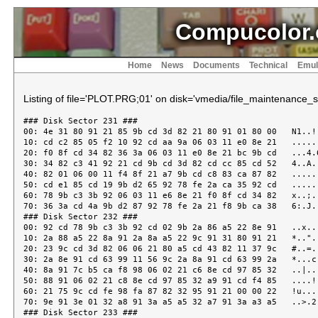
Compucolor.
Home
News
Documents
Technical
Emul
Listing of file='PLOT.PRG;01' on disk='vmedia/file_maintenance_s
### Disk Sector 231 ###
00: 4e 31 80 91 21 85 9b cd 3d 82 21 80 91 01 80 00   N1..!...=.!.....
10: cd c2 85 05 f2 10 92 cd aa 9a 06 03 11 e0 8e 21   ...............!
20: f0 8f cd 34 82 36 3a 06 03 11 e0 8e 21 bc 9b cd   ...4.6:.....!...
30: 34 82 c3 41 92 21 cd 9b cd 3d 82 cd cc 85 cd 52   4..A.!...=.....R
40: 82 01 06 00 11 f4 8f 21 a7 9b cd c8 83 ca 87 82   .......!........
50: cd e1 85 cd 19 9b d2 65 92 78 fe 2a ca 35 92 cd   .......e.x.*.5..
60: 78 9b c3 3b 92 06 03 11 e6 8e 21 f0 8f cd 34 82   x..;......!...4.
70: 36 3a cd 4a 9b d2 87 92 78 fe 2a 21 f8 9b ca 38   6:.J....x.*!...8
### Disk Sector 232 ###
00: 92 cd 78 9b c3 3b 92 cd 02 9b 2a 86 a5 22 8e 91   ..x..;....*.."..
10: 2a 88 a5 22 8a 91 2a 8a a5 22 9c 91 31 80 91 21   *.."..*.."..1..!
20: 23 9c cd 3d 82 06 06 21 80 a5 cd 43 82 11 37 9c   #..=...!...C..7.
30: 2a 8e 91 cd 63 99 11 56 9c 2a 8a 91 cd 63 99 2a   *...c..V.*...c.*
40: 8a 91 7c b5 ca f8 98 06 02 21 c6 8e cd 97 85 32   ..|......!.....2
50: 88 91 06 02 21 c8 8e cd 97 85 32 a9 91 cd f4 85   ....!.....2.....
60: 21 75 9c cd fe 98 fa 87 82 32 95 91 21 00 00 22   !u.......2..!.."
70: 9e 91 3e 01 32 a8 91 3a a5 a5 32 a7 91 3a a3 a5   ..>.2..:..2..:..
### Disk Sector 233 ###
00: 32 87 91 21 94 a5 22 84 91 cd 23 99 ca 1e 93 3a   2..!.."...#....:
10: 86 91 32 a8 91 3a 80 91 32 a7 91 c3 2f 93 21 8d   ..2..:..2.../.!.
20: 9c cd 3d 82 21 94 a5 06 0f cd 43 82 cd 98 9a 3e   ..=.!.....C....>
30: 0b cd 31 82 3a 87 91 fe 44 c2 f2 92 06 0f 11 1d   ..1.:...D.......
40: a3 2a 84 91 cd 7d 85 c3 50 93 21 2c 9f cd 3d 82   .*...}..P.!,..=.
50: 3a 80 91 fe 11 da 5a 93 3e 10 4f 32 ce 9c 32 d2   :.....Z.>.O2..2.
60: 9c 06 01 11 04 90 21 af 9c cd c8 83 ca e0 92 78   ......!........x
70: 32 b0 91 cd 49 9a c2 50 93 3a b0 91 47 4f 11 04   2...I..P.:..GO..
### Disk Sector 234 ###
00: 90 21 b2 91 cd 34 82 36 00 41 21 04 90 cd 9f 99   .!...4.6.A!.....
10: d2 50 93 22 aa 91 3a a6 91 32 ac 91 3a 80 91 fe   .P."..:..2..:...
20: 11 da a6 93 3e 10 4f 32 f5 9c 32 f9 9c 06 01 11   ....>.O2..2.....
30: 04 90 21 d6 9c cd c8 83 ca e0 92 78 32 b1 91 cd   ..!........x2...
40: 49 9a c2 9c 93 3a b1 91 47 4f 11 04 90 21 c4 91   I....:..GO...!..
50: cd 34 82 36 00 41 21 04 90 cd 9f 99 d2 9c 93 22   .4.6.A!........"
60: ad 91 3a a6 91 32 af 91 3a b0 91 47 11 c4 91 21   ..:..2..:..G...!
70: b2 91 cd 2d 9a da 4a 93 2a aa 91 eb 2a ad 91 0e   ...-..J.*...*...
### Disk Sector 235 ###
00: 01 3a ac 91 47 3a af 91 b8 ca 18 94 b7 fa 4a 93   .:..G:........J.
10: 3e 03 32 89 91 c3 28 94 b7 f2 1e 94 eb 0c 79 32   >.2...(.......y2
20: 89 91 cd 10 82 da 4a 93 01 02 01 11 04 90 21 fd   ......J.......!.
30: 9c cd c8 83 ca 28 94 cd 94 85 d2 28 94 c2 41 94   .....(.....(..A.
40: 23 7d 32 9a 91 3a 89 91 21 20 9d 3d ca 59 94 21   #}2..:..! .=.Y.!
50: 2a 9d 3d ca 59 94 21 34 9d 22 8c 91 3a 89 91 fe   *.=.Y.!4."..:...
60: 02 c2 72 94 2a ad 91 eb 2a aa 91 22 ad 91 eb 22   ..r.*...*.."..."
70: aa 91 21 3e 9d cd fe 98 fa e0 92 32 91 91 21 7f   ..!>.......2..!
### Disk Sector 236 ###
00: b9 3a a8 91 cd 07 82 22 93 91 2a aa 91 eb 2a ad   .:....."..*...*.
10: 91 cd 10 82 3a af 91 d2 9e 94 eb 3a ac 91 22 81   ....:......:..".
20: 91 32 83 91 2a 81 91 af 32 a5 91 11 64 00 3a 89   .2..*...2...d.:.
30: 91 fe 03 c2 b9 94 11 32 00 cd 10 82 d2 c5 94 3e   .......2.......>
40: 01 32 a5 91 eb eb cd 19 82 22 a2 91 7c b5 c2 d5   .2......."..|...
50: 94 23 22 a2 91 2a 81 91 af 32 a4 91 3a 88 91 d6   .#"..*...2..:...
60: 13 5f 16 00 3a 89 91 fe 03 c2 f1 94 7b 1f e6 7f   ._..:.......{..
70: 5f cd 10 82 d2 fd 94 3e 01 32 a4 91 eb eb cd 19   _......>.2......
### Disk Sector 237 ###
00: 82 22 a0 91 7c b5 c2 0d 95 23 22 a0 91 3a 88 91   ."..|....#"..:..
10: 47 3e 20 48 21 d5 9f cd 9e 9a 36 00 48 21 ed a0   G> H!.....6.H!..
20: cd 9e 9a 36 00 48 21 05 a2 cd 9e 9a 36 00 48 21   ...6.H!.....6.H!
30: 1d a3 cd 9e 9a 36 00 3a 88 91 d6 13 5f 16 00 21   .....6.:...._..!
40: 05 00 cd 19 82 eb 21 e5 9f 19 19 19 19 19 36 31   ......!.......61
50: 23 36 0d 23 36 0a 23 36 00 21 fd a0 19 36 32 19   #6.#6.#6.!...62.
60: 36 34 19 36 36 19 36 38 19 36 30 23 36 0d 23 36   64.66.68.60#6.#6
70: 0a 23 36 00 21 15 a2 36 30 19 36 30 19 36 30 19   .#6.!..60.60.60.
### Disk Sector 238 ###
00: 36 30 19 36 30 19 36 30 23 36 0d 23 36 0a 23 36   60.60.60#6.#6.#6
10: 00 3a 88 91 d6 13 4f 3e 2a 21 2d a3 cd 9e 9a 36   .:....O>*!-....6
20: 0d 23 36 0a 23 36 00 21 61 9d cd 3d 82 2a 8c 91   .#6.#6.!a..=.*..
30: cd 3d 82 cd a5 9a 3e 32 32 92 91 3a 95 91 b7 ca   .=....>22..:....
40: 6f 96 3a a9 91 47 05 f4 c0 9a f2 c6 95 06 19 21   o.:..G.........!
50: 58 9f cd af 9a 06 0a 21 f0 8f cd af 9a cd c0 9a   X......!........
60: 06 19 21 8a 9f cd af 9a 06 02 21 24 8f cd af 9a   ..!.......!$....
70: 3e 2f cd e7 9a 06 02 cd af 9a 3e 2f cd e7 9a 06   >/........>/....
### Disk Sector 239 ###
00: 02 cd af 9a cd c0 9a 06 19 21 71 9f cd af 9a 06   .........!q.....
10: 0f 2a 84 91 cd af 9a cd c0 9a 06 19 21 a3 9f cd   .*..........!...
20: af 9a 3a b0 91 47 21 b2 91 cd af 9a cd c0 9a 06   ..:..G!.........
30: 19 21 bc 9f cd af 9a 3a b1 91 47 21 c4 91 cd af   .!.....:..G!....
40: 9a cd c0 9a cd c0 9a 3a 88 91 47 21 d5 9f cd af   .......:..G!....
50: 9a 3a 88 91 47 21 ed a0 cd af 9a 3a 88 91 47 21   .:..G!.....:..G!
60: 05 a2 cd af 9a 3a 88 91 47 21 1d a3 cd af 9a 21   .....:..G!.....!
70: 52 9f 11 02 00 3a 89 91 3d ca 82 96 19 3d ca 82   R....:..=....=..
### Disk Sector 240 ###
00: 96 19 5e 23 56 eb 22 2d 9e 7d 32 30 9e 31 80 91   ..^#V."-.}20.1..
10: 21 2d 9e 34 34 21 30 9e 34 34 31 80 91 3a 9a 91   !-.44!0.441..:..
20: 32 9b 91 af 32 90 91 cd 0c 9b da bc 98 2a 8a 91   2...2........*..
30: eb 2a 9e 91 cd 10 82 d2 bc 98 23 22 9e 91 3a 80   .*........#"..:.
40: b9 fe 2a ca a7 96 21 9b 91 35 c2 a7 96 cd 98 99   ..*...!..5......
50: d2 9a 96 eb cd ce 99 d2 e8 96 3a 91 91 b7 ca 9a   ..........:.....
60: 96 32 90 91 2a 81 91 eb d5 3a 89 91 fe 03 ca 00   .2..*....:......
70: 97 47 3a a6 91 b8 ca 00 97 05 3c 3c b8 c2 9a 96   .G:.......<<....
### Disk Sector 241 ###
00: d1 d5 2a a2 91 3a a5 91 b7 ca 12 97 cd 37 82 c3   ..*..:.......7..
10: 15 97 cd 19 82 7c b7 c2 9a 96 b5 ca 8c 97 47 0e   .....|........G.
20: 65 3a 89 91 fe 03 c2 2b 97 0e 33 78 b9 da 32 97   e:.....+..3x..2.
30: 79 3d 4f 21 89 91 46 05 c2 40 97 c6 14 c3 57 97   y=O!..F..@....W.
40: 05 c2 49 97 3e 78 c3 56 97 3a a6 91 b7 3e 49 fa   ..I.>x.V.:...>I.
50: 56 97 81 c3 57 97 91 32 31 9e 79 21 cf 81 36 07   V...W..21.y!..6.
60: fe 15 da 7c 97 36 05 fe 29 da 7c 97 36 03 fe 3d   ...|.6..).|.6..=
70: da 7c 97 36 02 fe 51 da 7c 97 36 01 cd 6e 9a ca   .|.6..Q.|.6..n..
### Disk Sector 242 ###
00: 86 97 7e f6 40 77 21 2c 9e cd 3d 82 3a 95 91 b7   ..~.@w!,..=.:...
10: ca 96 98 3a 88 91 d6 03 4f 3e 20 21 35 a4 cd 9e   ...:....O> !5...
20: 9a 36 0d 23 36 0a 23 36 00 11 35 a4 2a 93 91 3a   .6.#6.#6..5.*..:
30: a7 91 fe 0f da b9 97 3e 0f 47 cd 7d 85 3a 89 91   .......>.G.}.:..
40: fe 03 3e 00 c2 cf 97 3a 88 91 d6 13 1f e6 7f c6   ..>....:.......
50: 10 21 35 a4 cd 07 82 22 96 91 36 2a cd 6e 9a ca   .!5...."..6*.n..
60: e4 97 36 23 d1 2a a0 91 3a a4 91 b7 ca f5 97 cd   ..6#.*..:.......
70: 37 82 c3 f8 97 cd 19 82 7c b7 c2 96 98 b5 ca 96   7.......|.......
### Disk Sector 243 ###
00: 98 47 3a 88 91 d6 13 4f 3a 89 91 fe 03 c2 15 98   .G:....O:.......
10: 79 1f e6 7f 4f 78 b9 da 1c 98 79 3d 47 3a 89 91   y..Ox....y=G:..
20: fe 03 78 c2 3c 98 3a 88 91 d6 13 1f e6 7f 4f 3a   ..x.<.:......O:
30: a6 91 b7 79 fa 3b 98 80 c3 3c 98 90 21 45 a4 cd   ...y.;...<..!E..
40: 07 82 22 98 91 cd 6e 9a 3e 2a ca 4f 98 3e 23 be   .."...n.>*.O.>#.
50: 77 ca 79 98 2a 96 91 eb 2a 98 91 cd 10 82 ca 79   w.y.*...*......y
60: 98 d2 65 98 eb d5 cd 58 82 23 4d cd 6e 9a 3e 2a   ..e....X.#M.n.>*
70: ca 75 98 3e 23 e1 cd 9e 9a 3a 88 91 d6 02 21 35   .u.>#....:....!5
### Disk Sector 244 ###
00: a4 cd 07 82 36 0d 23 36 0a 23 36 00 3a 88 91 47   ....6.#6.#6.:..G
10: 21 35 a4 cd af 9a 21 92 91 35 c2 8d 96 2a 8c 91   !5....!..5...*..
20: cd 3d 82 cd bb 9a cd aa 9a 21 34 9e cd 3d 82 cd   .=.......!4..=..
30: 2e 85 fe 43 ca a7 95 fe 51 c2 af 98 cd bb 9a 2a   ...C....Q......*
40: 8c 91 cd 3d 82 21 51 9e cd 3d 82 cd aa 9a cd 2e   ...=.!Q..=......
50: 85 fe 4d ca 87 82 fe 52 c2 ce 98 21 85 9b cd 3d   ..M....R...!...=
60: 82 21 a7 9b cd 3d 82 06 06 21 f4 8f cd 43 82 cd   .!...=...!...C..
70: 65 9b d2 9c 92 c3 84 82 21 73 9e c3 81 82 cd 3d   e.......!s.....=
### Disk Sector 245 ###
00: 82 cd 2e 85 06 ff fe 51 ca 17 99 04 fe 4e ca 17   .......Q.....N..
10: 99 04 fe 59 c2 01 99 cd 31 82 78 b7 c9 21 9f 9e   ...Y....1.x..!..
20: cd 3d 82 01 0f 00 11 04 90 21 8d 9c cd c8 83 c8   .=.......!......
30: 06 0f 11 04 90 21 04 90 cd 7d 85 21 80 a5 e5 e1   .....!...}.!....
40: cd 73 9a d2 1d 99 ca 1d 99 e5 11 04 90 01 0f 00   .s..............
50: cd 8e 9a c2 3f 99 e1 22 84 91 11 0f 00 19 cd 7f   ....?..".......
60: 9a b7 c9 eb d5 cd 3d 82 e1 11 e8 03 cd 82 99 11   ......=.........
70: 64 00 cd 82 99 11 0a 00 cd 82 99 45 cd 92 99 c3   d..........E....
### Disk Sector 246 ###
00: 13 82 01 00 00 cd 10 82 da 92 99 cd 58 82 04 c3   ............X...
10: 85 99 78 f6 30 c3 31 82 3a a7 91 47 2a 93 91 7e   ..x.0.1.:..G*..~
20: d6 2d 3e ff ca b1 99 7e d6 2b 3e 01 ca b1 99 b7   .->....~.+>.....
30: c9 32 a6 91 b7 23 05 c8 e5 48 7e fe 2e ca c5 99   .2...#...H~.....
40: 23 0d c2 ba 99 e1 78 91 b7 47 c4 97 85 c9 3a af   #.....x..G....:.
50: 91 4f 3a ac 91 47 3a 89 91 fe 03 3a a6 91 ca fc   .O:..G:....:....
60: 99 b9 37 c0 b8 37 c0 2a ad 91 cd 10 82 2a aa 91   ..7..7.*.....*..
70: eb d4 10 82 eb d4 1c 9a d4 06 9a c9 b7 fa 16 9a   ................
### Disk Sector 247 ###
00: 2a ad 91 cd 10 82 d5 3a b1 91 47 11 c4 91 2a 93   *......:..G...*.
10: 91 d4 2d 9a d1 c9 2a aa 91 cd 10 82 d5 3a b0 91   ..-...*......:..
20: 47 11 b2 91 2a 93 91 eb d4 2d 9a d1 c9 7e cd 60   G...*....-...~.`
30: 9a 4f 1a cd 60 9a b9 c0 7e fe 2d c2 3f 9a eb 05   .O..`...~.-.?...
40: c8 13 23 1a be ca 3f 9a c9 21 db 9e 78 b9 c2 5b   ..#...?..!..x..[
50: 9a 21 05 9f 3a 04 90 cd 60 9a c8 cd 3d 82 b7 c9   .!..:...`...=...
60: fe 2b c2 68 9a 3e 2d c9 fe 2d c0 3e 2b c9 3a 90   .+.h.>-..-.>+.:.
70: 91 