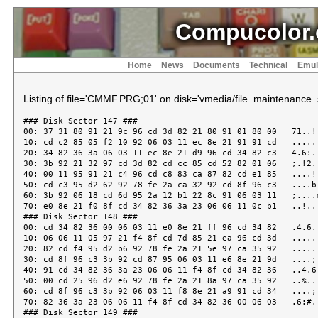
Compucolor.
Home
News
Documents
Technical
Emul
Listing of file='CMMF.PRG;01' on disk='vmedia/file_maintenance_
### Disk Sector 147 ###
00: 37 31 80 91 21 9c 96 cd 3d 82 21 80 91 01 80 00   71..!...=.!.....
10: cd c2 85 05 f2 10 92 06 03 11 ec 8e 21 91 91 cd   ............!...
20: 34 82 36 3a 06 03 11 ec 8e 21 d9 96 cd 34 82 c3   4.6:.....!...4..
30: 3b 92 21 32 97 cd 3d 82 cd cc 85 cd 52 82 01 06   ;.!2..=.....R...
40: 00 11 95 91 21 c4 96 cd c8 83 ca 87 82 cd e1 85   ....!...........
50: cd c3 95 d2 62 92 78 fe 2a ca 32 92 cd 8f 96 c3   ....b.x.*.2.....
60: 3b 92 06 18 cd 6d 95 2a 12 b1 22 8c 91 06 03 11   ;....m.*..".....
70: e0 8e 21 f0 8f cd 34 82 36 3a 23 06 06 11 0c b1   ..!...4.6:#.....
### Disk Sector 148 ###
00: cd 34 82 36 00 06 03 11 e0 8e 21 ff 96 cd 34 82   .4.6......!...4.
10: 06 06 11 05 97 21 f4 8f cd 7d 85 21 ea 96 cd 3d   .....!...}.!...=
20: 82 cd f4 95 d2 b6 92 78 fe 2a 21 5e 97 ca 35 92   .......x.*!^..5.
30: cd 8f 96 c3 3b 92 cd 87 95 06 03 11 e6 8e 21 9d   ....;.........!.
40: 91 cd 34 82 36 3a 23 06 06 11 f4 8f cd 34 82 36   ..4.6:#......4.6
50: 00 cd 25 96 d2 e6 92 78 fe 2a 21 8a 97 ca 35 92   ..%....x.*!...5.
60: cd 8f 96 c3 3b 92 06 03 11 f8 8e 21 a9 91 cd 34   ....;......!...4
70: 82 36 3a 23 06 06 11 f4 8f cd 34 82 36 00 06 03   .6:#......4.6...
### Disk Sector 149 ###
00: 11 f8 8e 21 23 97 cd 34 82 06 06 11 29 97 21 ad   ...!#..4....).!.
10: 91 cd 7d 85 21 0e 97 cd 3d 82 cd 56 96 d2 2f 93   ..}.!...=..V../.
20: 78 fe 2a 21 b6 97 ca 35 92 cd 8f 96 c3 3b 92 2a   x.*!...5.....;.*
30: 0a 9b 22 8a 91 3e 02 32 62 98 21 5e 98 cd 3d 82   .."..>.2b.!^..=.
40: 06 06 21 00 a1 cd 43 82 21 62 98 34 21 5e 98 cd   ..!...C.!b.4!^..
50: 3d 82 06 06 21 00 9b cd 43 82 06 06 11 86 98 21   =...!...C......!
60: 06 a1 7e d6 30 c4 7d 85 21 73 98 cd 3d 82 11 91   ..~.0.}.!s..=...
70: 98 2a 06 9b cd be 94 11 af 98 2a 08 9b 22 84 91   .*........*.."..
### Disk Sector 150 ###
00: cd be 94 cd 13 82 2a 84 91 7c b5 ca b8 94 21 cd   ......*..|....!.
10: 98 cd 3d 82 21 14 9a 36 00 22 b5 91 21 00 9b e5   ..=.!..6."..!...
20: e1 cd fd 94 d2 9c 93 ca 9c 93 e5 cd f0 94 cd 2e   ................
30: 85 fe 51 ca 05 94 06 00 fe 4e ca cb 93 04 fe 59   ..Q......N.....Y
40: ca cb 93 05 fe 0d c2 ae 93 3e 4e cd 31 82 cd 13   .........>N.1...
50: 82 78 b7 ca f7 93 e1 e5 cd 09 95 2a b5 91 3a 83   .x.........*..:.
60: 91 77 23 3a 81 91 77 23 36 00 22 b5 91 21 80 91   .w#:..w#6."..!..
70: 34 7e fe 40 d2 0c 94 3a cc 81 fe 1a 21 cd 98 d4   4~.@...:....!...
### Disk Sector 151 ###
00: 3d 82 c3 a0 93 3a 80 91 b7 ca 87 82 21 8a 99 cd   =....:......!...
10: 3d 82 cd 18 95 3e 28 32 90 91 cd 69 95 da 96 94   =....>(2...i....
20: 3a 00 b1 fe 2a ca 1a 94 3a 8c 91 d6 02 21 00 b1   :...*...:....!..
30: cd 07 82 cd 2f 95 cd c4 94 3e 09 cd 31 82 3a cb   ..../....>..1.:.
40: 81 b7 cc 18 95 cd 91 95 21 90 91 35 c2 69 94 36   ........!..5.i.6
50: 28 21 ed 99 cd 3d 82 cd a6 83 cd a6 83 cd a6 83   (!...=..........
60: cd e1 85 21 c6 99 cd 3d 82 21 14 9a e5 e1 af b6   ...!...=.!......
70: ca 1a 94 23 5e 23 e5 2a 88 91 2b cd 07 82 e5 16   ...#^#.*..+.....
### Disk Sector 152 ###
00: 00 19 2b 7e fe 20 c2 8f 94 1d c2 82 94 1e 01 e1   ..+~. ..........
10: cd aa 95 c3 6d 94 cd 18 95 cd 18 95 21 a1 8f cd   ....m.......!...
20: 0d 82 21 cd 99 cd 3d 82 cd 2e 85 fe 52 ca 01 92   ..!...=.....R...
30: fe 4d ca 87 82 c3 a8 94 21 e2 97 c3 81 82 eb d5   .M......!.......
40: cd 3d 82 e1 11 e8 03 cd da 94 11 64 00 cd da 94   .=.........d....
50: 11 0a 00 cd da 94 45 c3 ea 94 01 00 00 cd 10 82   ......E.........
60: da ea 94 cd 58 82 04 c3 dd 94 78 f6 30 c3 31 82   ....X.....x.0.1.
70: 06 0f cd 43 82 3e 09 cd 31 82 c3 31 82 11 14 00   ...C.>..1..1....
### Disk Sector 153 ###
00: 19 cd 75 85 d0 fe 2a 37 c9 11 0f 00 19 23 7e 32   ..u...*7.....#~2
10: 83 91 23 7e 32 81 91 c9 0e 13 11 80 74 21 00 74   ..#~2.......t!.t
20: 06 80 cd 34 82 0d c2 20 95 21 c6 99 c3 3d 82 5e   ...4... .!...=.^
30: 23 56 d5 d5 c1 11 00 00 2a 8a 91 eb 16 00 0b 79   #V......*......y
40: b0 ca 57 95 7a 83 da 4f 95 fa 50 95 c2 51 95 23   ..W.z..O..P..Q.#
50: 23 e6 7f 57 c3 3e 95 5a 16 00 22 99 8f 21 00 b1   #.W.>.Z.."..!..
60: 19 22 88 91 e1 22 8e 91 c9 3a 8c 91 47 11 00 b1   ."..."...:..G...
70: 21 2f 8f cd 2b 82 da 80 95 12 13 05 c2 73 95 c9   !/..+........s..
### Disk Sector 154 ###
00: 21 09 98 c2 81 82 c9 21 55 8f cd 2b 82 d2 87 95   !......!U..+....
10: c9 21 00 b1 22 9b 8f 21 80 01 22 9d 8f 21 7b 8f   .!.."..!.."..!{.
20: cd 4c 82 d0 21 09 98 c3 81 82 e5 c1 21 a1 8f cd   .L..!.......!...
30: 49 82 3e 0d d4 46 82 3e 0a d4 46 82 d0 21 39 98   I.>..F.>..F..!9.
40: c3 81 82 cd 52 82 01 a0 8e 11 2f 8f 21 91 91 cd   ....R...../.!...
50: 40 82 da 8f 96 21 2f 8f 36 00 cd 3a 82 d8 21 00   @....!/.6..:..!.
60: a1 22 4f 8f 21 00 08 22 51 8f 21 2f 8f cd 55 82   ."O.!.."Q.!/..U.
70: da 8f 96 c9 cd 52 82 01 94 8e 11 55 8f 21 f0 8f   .....R.....U.!..
### Disk Sector 155 ###
00: cd 40 82 da 8f 96 21 55 8f 36 00 cd 3a 82 d8 21   .@....!U.6..:..!
10: 00 9b 22 75 8f 21 00 04 22 77 8f 21 55 8f cd 55   .."u.!.."w.!U..U
20: 82 da 8f 96 c9 cd 52 82 01 a4 8e 11 7b 8f 21 9d   ......R.....{.!.
30: 91 cd 40 82 da 8f 96 21 7b 8f 36 00 cd 3a 82 d8   ..@....!{.6..:..
40: 21 00 9f 22 9b 8f 21 00 02 22 9d 8f 21 7b 8f cd   !.."..!.."..!{..
50: 55 82 da 8f 96 c9 cd 52 82 01 b4 8e 11 a1 8f 21   U......R.......!
60: a9 91 cd 40 82 da 8f 96 21 a1 8f 36 01 cd 3a 82   ...@....!..6..:.
70: da 8f 96 21 00 00 22 b2 8f 22 b4 8f 21 00 a9 22   ...!..".."..!.."
### Disk Sector 156 ###
00: c1 8f 21 00 08 22 c3 8f 21 a1 8f cd 2e 82 d0 f5   ..!.."..!.......
10: cd e7 85 cd 1c 82 cd 13 82 f1 37 c9 06 06 0c 03   ..........7.....
20: 10 01 0e 11 43 52 45 41 54 45 20 4d 41 49 4c 20   ....CREATE MAIL
30: 4d 45 52 47 45 20 46 49 4c 45 0f 14 03 00 05 ed   MERGE FILE......
40: 40 3d ee ef 06 06 03 00 02 0b 2e 49 44 58 20 46   @=.........IDX F
50: 49 4c 45 20 4e 41 4d 45 09 46 44 30 3a 06 27 20   ILE NAME.FD0:.'
60: 20 20 20 20 20 ed 06 1a ee ef 06 06 03 00 03 0b        ...........
70: 2e 44 44 4c 20 46 49 4c 45 20 4e 41 4d 45 09 46   .DDL FILE NAME.F
### Disk Sector 157 ###
00: 44 30 3a 06 27 20 20 20 20 20 20 0d 0a ef 06 06   D0:.'      .....
10: 03 00 04 0b 2e 53 52 43 20 46 49 4c 45 20 4e 41   .....SRC FILE NA
20: 4d 45 09 46 44 30 3a 06 27 20 20 20 20 20 20 0d   ME.FD0:.'      .
30: 0a ef 06 06 03 00 1e 0b 11 45 52 52 4f 52 20 2d   .........ERROR -
40: 20 16 43 41 4e 20 4e 4f 54 20 4c 4f 43 41 54 45    .CAN NOT LOCATE
50: 20 2e 49 44 58 20 46 49 4c 45 03 40 00 ef 06 06    .IDX FILE.@....
60: 03 00 1e 0b 11 45 52 52 4f 52 20 2d 20 16 43 41   .....ERROR - .CA
70: 4e 20 4e 4f 54 20 4c 4f 43 41 54 45 20 2e 44 44   N NOT LOCATE .DD
### Disk Sector 158 ###
00: 4c 20 46 49 4c 45 03 40 00 ef 06 06 03 00 1e 0b   L FILE.@........
10: 11 45 52 52 4f 52 20 2d 20 16 43 41 4e 20 4e 4f   .ERROR - .CAN NO
20: 54 20 4c 4f 43 41 54 45 20 2e 44 41 54 20 46 49   T LOCATE .DAT FI
30: 4c 45 03 40 00 ef 06 06 03 00 1e 0b 11 45 52 52   LE.@.........ERR
40: 4f 52 20 2d 20 16 43 41 4e 20 4e 4f 54 20 43 52   OR - .CAN NOT CR
50: 45 41 54 45 20 2e 53 52 43 20 46 49 4c 45 03 40   EATE .SRC FILE.@
60: 00 ef 06 06 03 13 1e 11 46 49 4c 45 20 45 4d 50   ........FILE EMP
70: 54 59 20 16 2d 20 43 41 4e 20 4e 4f 54 20 50 52   TY .- CAN NOT PR
### Disk Sector 159 ###
00: 4f 43 45 53 53 03 40 00 ef 06 06 03 00 1e 0b 11   OCESS.@.........
10: 45 52 52 4f 52 20 2d 20 16 2e 49 44 58 20 4f 52   ERROR - ..IDX OR
20: 20 2e 44 41 54 20 46 49 4c 45 20 52 45 41 44 20    .DAT FILE READ
30: 45 52 52 4f 52 03 40 00 ef 06 06 03 14 1e 11 46   ERROR.@........F
40: 49 4c 45 20 57 52 49 54 45 20 45 52 52 4f 52 20   ILE WRITE ERROR
50: 16 2d 20 41 42 4f 52 54 45 44 03 40 00 ef 06 06   .- ABORTED.@....
60: 03 1c 02 5b 12 2e 2e 2e 2e 2e 2e 16 5d ed 07 1a   ...[........]...
70: ee 12 ef 06 06 03 28 04 2e 49 44 58 20 53 4f 52   ......(..IDX SOR
### Disk Sector 160 ###
00: 54 45 44 20 5b 12 2e 2e 2e 2e 2e 2e 16 5d 0d 0a   TED [........]..
10: ef 06 06 03 28 02 46 49 4c 45 20 53 49 5a 45 20   ....(.FILE SIZE
20: 20 20 3e 20 20 20 20 20 20 1a 1a 1a 1a 12 ef 06     >      .......
30: 06 03 28 03 4c 41 53 54 20 55 53 45 44 20 20 20   ..(.LAST USED
40: 3e 20 20 20 20 20 20 1a 1a 1a 1a 12 ef 06 04 08   >      .........
50: 1c ed 1b 0b 1c ee 0a ed 40 3d ee 0a 09 13 49 4e   ........@=....IN
60: 44 49 43 41 54 45 20 57 49 54 48 20 11 59 20 13   DICATE WITH .Y .
70: 4f 52 20 11 4e 20 13 57 48 49 43 48 20 46 49 45   OR .N .WHICH FIE
### Disk Sector 161 ###
00: 4c 44 53 13 20 41 52 45 20 54 4f 20 42 45 20 55   LDS. ARE TO BE U
10: 53 45 44 16 3a 0d 0a 09 46 49 45 4c 44 53 20 4d   SED.:...FIELDS M
20: 41 59 20 42 45 20 55 53 45 44 20 4d 4f 52 45 20   AY BE USED MORE
30: 54 48 41 4e 20 4f 4e 43 45 20 2d 20 48 49 54 20   THAN ONCE - HIT
40: 11 51 20 16 54 4f 20 54 45 52 4d 49 4e 41 54 45   .Q .TO TERMINATE
50: 0d 0a 09 49 4e 53 55 52 45 20 59 4f 55 20 53 45   ...INSURE YOU SE
60: 4c 45 43 54 20 54 48 45 4d 20 49 4e 20 54 48 45   LECT THEM IN THE
70: 20 50 52 4f 50 45 52 20 4f 52 44 45 52 20 52 45    PROPER ORDER RE
### Disk Sector 162 ###
00: 51 55 49 52 45 44 0d 0a 0a ef 06 04 08 ed 1b 1c   QUIRED..........
10: 0b ee ed 40 3d ee 12 43 52 45 41 54 49 4e 47 20   ...@=..CREATING
20: 46 49 4c 45 20 2d 20 57 52 49 54 49 4e 47 20 2e   FILE - WRITING .
30: 44 41 54 20 52 45 43 4f 52 44 20 4e 55 4d 42 45   DAT RECORD NUMBE
40: 52 3a 03 00 1b ef 06 06 03 00 1b 0b ef 06 06 03   R:..............
50: 00 1e 0b 09 09 11 52 16 45 50 45 41 54 20 4f 52   ......R.EPEAT OR
60: 20 11 4d 16 45 4e 55 20 12 3e 20 16 ef 06 06 03    .M.ENU .> .....
70: 12 1e 12 53 54 41 4e 44 42 59 20 2d 20 43 4f 4f   ...STANDBY - COO
### Disk Sector 163 ###
00: 4c 49 4e 47 20 44 52 49 56 45 53 20 44 4f 57 4e   LING DRIVES DOWN
10: 03 40 00 ef 00 00 00 00 00 00 00 00 00 00 00 00   .@..............
20: 00 00 00 00 00 00 00 00 00 00 00 00 00 00 00 00   ................
30: 00 00 00 00 00 00 00 00 00 00 00 00 00 00 00 00   ................
40: 00 00 00 00 00 00 00 00 00 00 00 00 00 00 00 00   ................
50: 00 00 00 00 00 00 00 00 00 00 00 00 00 00 00 00   ................
60: 00 00 00 00 00 00 00 00 00 00 00 00 00 00 00 00   ................
70: 00 00 00 00 00