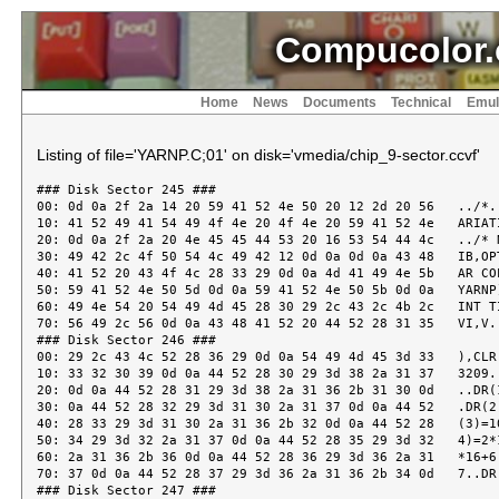
Compucolor.
Home
News
Documents
Technical
Emul
Listing of file='YARNP.C;01' on disk='vmedia/chip_9-sector.ccvf'
### Disk Sector 245 ###

00: 0d 0a 2f 2a 14 20 59 41 52 4e 50 20 12 2d 20 56   ../*. 
10: 41 52 49 41 54 49 4f 4e 20 4f 4e 20 59 41 52 4e   ARIATI
20: 0d 0a 2f 2a 20 4e 45 45 44 53 20 16 53 54 44 4c   ../* N
30: 49 42 2c 4f 50 54 4c 49 42 12 0d 0a 0d 0a 43 48   IB,OPT
40: 41 52 20 43 4f 4c 28 33 29 0d 0a 4d 41 49 4e 5b   AR COL
50: 59 41 52 4e 50 5d 0d 0a 59 41 52 4e 50 5b 0d 0a   YARNP]
60: 49 4e 54 20 54 49 4d 45 28 30 29 2c 43 2c 4b 2c   INT TI
70: 56 49 2c 56 0d 0a 43 48 41 52 20 44 52 28 31 35   VI,V..
### Disk Sector 246 ###

00: 29 2c 43 4c 52 28 36 29 0d 0a 54 49 4d 45 3d 33   ),CLR(
10: 33 32 30 39 0d 0a 44 52 28 30 29 3d 38 2a 31 37   3209..
20: 0d 0a 44 52 28 31 29 3d 38 2a 31 36 2b 31 30 0d   ..DR(1
30: 0a 44 52 28 32 29 3d 31 30 2a 31 37 0d 0a 44 52   .DR(2)
40: 28 33 29 3d 31 30 2a 31 36 2b 32 0d 0a 44 52 28   (3)=10
50: 34 29 3d 32 2a 31 37 0d 0a 44 52 28 35 29 3d 32   4)=2*1
60: 2a 31 36 2b 36 0d 0a 44 52 28 36 29 3d 36 2a 31   *16+6.
70: 37 0d 0a 44 52 28 37 29 3d 36 2a 31 36 2b 34 0d   7..DR(
### Disk Sector 247 ###
