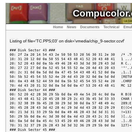
Compucolor.
Home
News
Documents
Technical
Emul
Listing of file='TC.PPS;03' on disk='vmedia/chip_9-sector.ccvf'
### Disk Sector 43 ###
00: 2f 2a 20 14 54 43 2e 50 50 53 20 56 30 31 2e 30   /* .TC.PPS V01.0
10: 31 20 12 0d 0a 50 55 54 43 48 41 52 20 43 48 41   1 ...PUTCHAR CHA
20: 52 20 43 0d 0a 5b 49 46 28 43 3d 3d 30 29 43 3d   R C..[IF(C==0)C=
30: 27 22 27 0d 0a 52 45 54 55 52 4e 20 4d 43 20 43   '"'..RETURN MC C
40: 2c 31 0d 0a 5d 0d 0a 47 45 54 43 48 41 52 0d 0a   ,1..]..GETCHAR..
50: 5b 52 45 54 55 52 4e 20 4d 43 20 32 0d 0a 5d 0d   [RETURN MC 2..].
60: 0a 43 48 52 44 59 0d 0a 5b 52 45 54 55 52 4e 20   .CHRDY..[RETURN
70: 4d 43 20 31 32 0d 0a 5d 0d 0a 47 53 20 43 48 41   MC 12..]..GS CHA
### Disk Sector 44 ###
00: 52 20 42 28 30 29 5b 0d 0a 49 4e 54 20 4c 0d 0a   R B(0)[..INT L..
10: 43 48 41 52 20 45 28 30 29 2c 43 3b 45 3d 33 33   CHAR E(0),C;E=33
20: 32 38 39 3b 45 28 30 29 3d 30 0d 0a 57 48 49 4c   289;E(0)=0..WHIL
30: 45 28 28 43 3d 42 28 4c 29 3d 4d 43 28 32 29 29   E((C=B(L)=MC(2))
40: 21 3d 31 33 29 5b 0d 0a 49 46 28 43 3d 3d 31 31   !=13)[..IF(C==11
50: 29 5b 0d 0a 4c 3d 30 0d 0a 4d 43 20 43 2c 31 0d   )[..L=0..MC C,1.
60: 0a 5d 0d 0a 45 4c 53 45 20 49 46 28 28 43 3d 3d   .]..ELSE IF((C==
70: 31 32 37 29 2b 28 43 3d 3d 32 36 29 29 5b 0d 0a   127)+(C==26))[..
### Disk Sector 45 ###
00: 49 46 28 4c 3e 30 29 5b 4c 3d 4c 2d 31 3b 4d 43   IF(L>0)[L=L-1;MC
10: 20 32 36 2c 31 3b 4d 43 20 27 20 27 2c 31 3b 4d    26,1;MC ' ',1;M
20: 43 20 32 36 2c 31 3b 5d 0d 0a 5d 0d 0a 45 4c 53   C 26,1;]..]..ELS
30: 45 5b 4c 3d 4c 2b 31 3b 4d 43 20 43 2c 31 3b 5d   E[L=L+1;MC C,1;]
40: 0d 0a 5d 0d 0a 42 28 4c 29 3d 30 0d 0a 45 28 30   ..]..B(L)=0..E(0
50: 29 3d 31 0d 0a 52 45 54 55 52 4e 20 4c 0d 0a 5d   )=1..RETURN L..]
60: 0d 0a 50 46 54 20 43 48 41 52 20 46 28 30 29 2c   ..PFT CHAR F(0),
70: 54 28 30 29 5b 0d 0a 4d 43 28 46 2c 54 2c 31 33   T(0)[..MC(F,T,13
### Disk Sector 46 ###
00: 29 0d 0a 5d 0d 0a 50 53 20 43 48 41 52 20 42 28   )..]..PS CHAR B(
10: 30 29 0d 0a 5b 49 4e 54 20 4c 0d 0a 43 48 41 52   0)..[INT L..CHAR
20: 20 43 0d 0a 4c 3d 2d 31 0d 0a 57 48 49 4c 45 28    C..L=-1..WHILE(
30: 28 43 3d 42 28 4c 3d 4c 2b 31 29 29 21 3d 30 29   (C=B(L=L+1))!=0)
40: 4d 43 20 43 2c 31 0d 0a 52 45 54 55 52 4e 20 4c   MC C,1..RETURN L
50: 0d 0a 5d 0d 0a 50 4c 20 43 48 41 52 20 42 28 30   ..]..PL CHAR B(0
60: 29 0d 0a 5b 50 53 20 42 0d 0a 4d 43 20 31 33 2c   )..[PS B..MC 13,
70: 31 3b 4d 43 20 31 30 2c 31 0d 0a 5d 0d 0a 41 4c   1;MC 10,1..]..AL
### Disk Sector 47 ###
00: 50 48 41 20 43 48 41 52 20 41 0d 0a 5b 0d 0a 49   PHA CHAR A..[..I
10: 46 28 28 41 3e 3d 27 61 27 29 2a 28 41 3c 3d 27   F((A>='a')*(A<='
20: 7a 27 29 29 52 45 54 55 52 4e 20 31 0d 0a 49 46   z'))RETURN 1..IF
30: 28 28 41 3e 3d 27 41 27 29 2a 28 41 3c 3d 27 5a   ((A>='A')*(A<='Z
40: 27 29 29 52 45 54 55 52 4e 20 31 0d 0a 5d 0d 0a   '))RETURN 1..]..
50: 4e 55 4d 20 43 48 41 52 20 42 28 35 29 0d 0a 49   NUM CHAR B(5)..I
60: 4e 54 20 56 28 30 29 0d 0a 5b 49 4e 54 20 4b 0d   NT V(0)..[INT K.
70: 0a 56 28 30 29 3d 30 0d 0a 57 48 49 4c 45 28 4b   .V(0)=0..WHILE(K
### Disk Sector 48 ###
00: 3c 35 29 0d 0a 5b 49 46 28 28 42 28 4b 29 3c 27   <5)..[IF((B(K)<'
10: 30 27 29 2b 28 42 28 4b 29 3e 27 39 27 29 29 52   0')+(B(K)>'9'))R
20: 45 54 55 52 4e 20 4b 0d 0a 56 28 30 29 3d 31 30   ETURN K..V(0)=10
30: 2a 56 28 30 29 2b 42 28 4b 29 2d 27 30 27 0d 0a   *V(0)+B(K)-'0'..
40: 4b 3d 4b 2b 31 0d 0a 5d 0d 0a 52 45 54 55 52 4e   K=K+1..]..RETURN
50: 20 4b 0d 0a 5d 0d 0a 41 54 4f 49 20 43 48 41 52    K..]..ATOI CHAR
60: 20 42 28 30 29 0d 0a 49 4e 54 20 56 28 30 29 0d    B(0)..INT V(0).
70: 0a 5b 49 4e 54 20 4b 2c 53 0d 0a 43 48 41 52 20   .[INT K,S..CHAR
### Disk Sector 49 ###
00: 43 0d 0a 53 3d 31 0d 0a 43 3d 42 28 30 29 0d 0a   C..S=1..C=B(0)..
10: 57 48 49 4c 45 28 28 43 3d 3d 27 20 27 29 2b 28   WHILE((C==' ')+(
20: 43 3d 3d 27 2d 27 29 2b 28 43 3d 3d 27 2b 27 29   C=='-')+(C=='+')
30: 29 0d 0a 5b 49 46 28 43 3d 3d 27 2d 27 29 53 3d   )..[IF(C=='-')S=
40: 2d 31 0d 0a 43 3d 42 28 4b 3d 4b 2b 31 29 0d 0a   -1..C=B(K=K+1)..
50: 5d 0d 0a 4b 3d 4b 2b 4e 55 4d 28 42 2b 4b 2c 56   ]..K=K+NUM(B+K,V
60: 29 0d 0a 56 28 30 29 3d 53 2a 56 28 30 29 0d 0a   )..V(0)=S*V(0)..
70: 52 45 54 55 52 4e 20 4b 0d 0a 5d 0d 0a 50 4e 20   RETURN K..]..PN
### Disk Sector 50 ###
00: 49 4e 54 20 4e 0d 0a 5b 0d 0a 4d 43 20 27 20 27   INT N..[..MC ' '
10: 2c 31 0d 0a 4d 43 20 4e 2c 31 34 0d 0a 5d 0d 0a   ,1..MC N,14..]..
20: 47 4e 0d 0a 5b 43 48 41 52 20 42 28 32 30 29 0d   GN..[CHAR B(20).
30: 0a 49 4e 54 20 56 28 30 29 0d 0a 57 48 49 4c 45   .INT V(0)..WHILE
40: 28 31 29 0d 0a 5b 47 53 20 42 0d 0a 49 46 28 41   (1)..[GS B..IF(A
50: 54 4f 49 20 42 2c 56 29 52 45 54 55 52 4e 20 56   TOI B,V)RETURN V
60: 28 30 29 0d 0a 50 53 22 13 4e 55 4d 42 45 52 20   (0)..PS".NUMBER
70: 52 45 51 55 49 52 45 44 20 12 22 0d 0a 5d 0d 0a   REQUIRED ."..]..
### Disk Sector 51 ###
00: 5d 0d 0a 43 45 51 4e 20 43 48 41 52 20 41 28 30   ]..CEQN CHAR A(0
10: 29 2c 42 28 30 29 0d 0a 49 4e 54 20 4e 0d 0a 5b   ),B(0)..INT N..[
20: 49 4e 54 20 4b 0d 0a 4b 3d 2d 31 0d 0a 57 48 49   INT K..K=-1..WHI
30: 4c 45 28 28 4b 3d 4b 2b 31 29 3c 4e 29 49 46 28   LE((K=K+1)<N)IF(
40: 41 28 4b 29 21 3d 42 28 4b 29 29 52 45 54 55 52   A(K)!=B(K))RETUR
50: 4e 20 30 0d 0a 52 45 54 55 52 4e 20 31 0d 0a 5d   N 0..RETURN 1..]
60: 0d 0a 49 4e 44 45 58 20 43 48 41 52 20 49 28 30   ..INDEX CHAR I(0
70: 29 0d 0a 49 4e 54 20 4c 0d 0a 43 48 41 52 20 46   )..INT L..CHAR F
### Disk Sector 52 ###
00: 28 30 29 0d 0a 49 4e 54 20 4e 0d 0a 5b 0d 0a 49   (0)..INT N..[..I
10: 46 28 4e 3c 3d 30 29 52 45 54 55 52 4e 20 31 0d   F(N<=0)RETURN 1.
20: 0a 49 46 28 4c 3c 3d 30 29 52 45 54 55 52 4e 20   .IF(L<=0)RETURN
30: 30 0d 0a 49 4e 54 20 41 2c 44 28 30 29 0d 0a 57   0..INT A,D(0)..W
40: 48 49 4c 45 28 41 2b 4e 3c 3d 4c 29 5b 0d 0a 44   HILE(A+N<=L)[..D
50: 28 30 29 3d 31 0d 0a 41 3d 41 2b 31 2b 53 43 41   (0)=1..A=A+1+SCA
60: 4e 4e 28 49 2b 41 2c 49 2b 4c 2d 4e 2c 46 28 30   NN(I+A,I+L-N,F(0
70: 29 2c 44 29 0d 0a 49 46 28 44 28 30 29 29 52 45   ),D)..IF(D(0))RE
### Disk Sector 53 ###
00: 54 55 52 4e 20 30 0d 0a 49 46 28 43 45 51 4e 28   TURN 0..IF(CEQN(
10: 49 2b 41 2c 46 2b 31 2c 4e 2d 31 29 29 52 45 54   I+A,F+1,N-1))RET
20: 55 52 4e 20 41 0d 0a 5d 0d 0a 5d 0d 0a 4d 4f 56   URN A..]..]..MOV
30: 45 20 43 48 41 52 20 41 28 30 29 2c 42 28 30 29   E CHAR A(0),B(0)
40: 0d 0a 5b 49 4e 54 20 4b 0d 0a 49 4e 54 20 4c 28   ..[INT K..INT L(
50: 30 29 0d 0a 4c 28 30 29 3d 31 0d 0a 4b 3d 53 43   0)..L(0)=1..K=SC
60: 41 4e 4e 28 41 2c 36 35 35 33 35 2c 30 2c 4c 29   ANN(A,65535,0,L)
70: 0d 0a 4d 4f 56 45 42 4c 28 41 2c 41 2b 4b 2c 42   ..MOVEBL(A,A+K,B
### Disk Sector 54 ###
00: 2d 41 29 0d 0a 52 45 54 55 52 4e 20 4b 0d 0a 5d   -A)..RETURN K..]
10: 0d 0a 47 43 0d 0a 5b 43 48 41 52 20 46 0d 0a 46   ..GC..[CHAR F..F
20: 3d 4d 43 20 32 0d 0a 57 48 49 4c 45 28 4d 43 28   =MC 2..WHILE(MC(
30: 32 29 21 3d 31 33 29 5b 5d 0d 0a 52 45 54 55 52   2)!=13)[]..RETUR
40: 4e 20 46 0d 0a 5d 0d 0a 4d 4f 56 45 42 4c 20 43   N F..]..MOVEBL C
50: 48 41 52 20 41 28 30 29 2c 42 28 30 29 3b 49 4e   HAR A(0),B(0);IN
60: 54 20 4e 0d 0a 5b 4d 43 28 41 2c 42 2c 4e 2c 37   T N..[MC(A,B,N,7
70: 29 5d 0d 0a 43 4f 55 4e 54 43 48 20 43 48 41 52   )]..COUNTCH CHAR
### Disk Sector 55 ###
00: 20 41 28 30 29 2c 42 28 30 29 2c 43 0d 0a 5b 52    A(0),B(0),C..[R
10: 45 54 55 52 4e 20 4d 43 28 41 2c 42 2c 43 2c 38   ETURN MC(A,B,C,8
20: 29 5d 0d 0a 53 43 41 4e 4e 20 43 48 41 52 20 41   )]..SCANN CHAR A
30: 28 30 29 2c 42 28 30 29 2c 43 3b 49 4e 54 20 4e   (0),B(0),C;INT N
40: 28 30 29 0d 0a 5b 52 45 54 55 52 4e 20 4d 43 28   (0)..[RETURN MC(
50: 41 2c 42 2c 43 2c 4e 2c 39 29 5d 0d 0a 46 49 4c   A,B,C,N,9)]..FIL
60: 45 4e 41 4d 45 20 43 48 41 52 20 46 49 4e 28 30   ENAME CHAR FIN(0
70: 29 2c 46 4f 55 54 28 30 29 5b 0d 0a 49 4e 54 20   ),FOUT(0)[..INT
### Disk Sector 56 ###
00: 4a 28 30 29 2c 58 44 2c 58 50 2c 58 56 2c 58 45   J(0),XD,XP,XV,XE
10: 0d 0a 4a 28 30 29 3d 31 3b 58 45 3d 53 43 41 4e   ..J(0)=1;XE=SCAN
20: 4e 28 46 49 4e 2c 46 49 4e 2b 33 32 2c 30 2c 4a   N(FIN,FIN+32,0,J
30: 29 0d 0a 4a 28 30 29 3d 31 3b 58 56 3d 53 43 41   )..J(0)=1;XV=SCA
40: 4e 4e 28 46 49 4e 2c 46 49 4e 2b 58 45 2c 27 3b   NN(FIN,FIN+XE,';
50: 27 2c 4a 29 0d 0a 4a 28 30 29 3d 31 3b 58 50 3d   ',J)..J(0)=1;XP=
60: 53 43 41 4e 4e 28 46 49 4e 2c 46 49 4e 2b 58 56   SCANN(FIN,FIN+XV
70: 2c 27 2e 27 2c 4a 29 0d 0a 4a 28 30 29 3d 31 3b   ,'.',J)..J(0)=1;
### Disk Sector 57 ###
00: 58 44 3d 53 43 41 4e 4e 28 46 49 4e 2c 46 49 4e   XD=SCANN(FIN,FIN
10: 2b 58 50 2c 27 3a 27 2c 4a 29 0d 0a 49 46 28 4a   +XP,':',J)..IF(J
20: 28 30 29 29 58 44 3d 2d 31 0d 0a 49 46 28 58 44   (0))XD=-1..IF(XD
30: 2b 37 3c 58 50 29 5b 4d 4f 56 45 4e 28 46 49 4e   +7<XP)[MOVEN(FIN
40: 2c 46 4f 55 54 2c 58 44 2b 37 29 3b 46 4f 55 54   ,FOUT,XD+7);FOUT
50: 3d 46 4f 55 54 2b 58 44 2b 37 5d 0d 0a 45 4c 53   =FOUT+XD+7]..ELS
60: 45 5b 4d 4f 56 45 4e 28 46 49 4e 2c 46 4f 55 54   E[MOVEN(FIN,FOUT
70: 2c 58 50 29 3b 46 4f 55 54 3d 46 4f 55 54 2b 58   ,XP);FOUT=FOUT+X
### Disk Sector 58 ###
00: 50 5d 0d 0a 49 46 28 58 50 3d 3d 58 56 29 5b 4d   P]..IF(XP==XV)[M
10: 4f 56 45 4e 28 22 2e 43 22 2c 46 4f 55 54 2c 32   OVEN(".C",FOUT,2
20: 29 3b 46 4f 55 54 3d 46 4f 55 54 2b 32 5d 0d 0a   );FOUT=FOUT+2]..
30: 45 4c 53 45 49 46 28 58 50 2b 34 3c 58 56 29 5b   ELSEIF(XP+4<XV)[
40: 4d 4f 56 45 4e 28 46 49 4e 2b 58 50 2c 46 4f 55   MOVEN(FIN+XP,FOU
50: 54 2c 34 29 3b 46 4f 55 54 3d 46 4f 55 54 2b 34   T,4);FOUT=FOUT+4
60: 5d 0d 0a 45 4c 53 45 5b 4d 4f 56 45 4e 28 46 49   ]..ELSE[MOVEN(FI
70: 4e 2b 58 50 2c 46 4f 55 54 2c 58 56 2d 58 50 29   N+XP,FOUT,XV-XP)
### Disk Sector 59 ###
00: 3b 46 4f 55 54 3d 46 4f 55 54 2b 58 56 2d 58 50   ;FOUT=FOUT+XV-XP
10: 5d 0d 0a 4d 4f 56 45 4e 28 46 49 4e 2b 58 56 2c   ]..MOVEN(FIN+XV,
20: 46 4f 55 54 2c 58 45 2d 58 56 2b 31 29 0d 0a 52   FOUT,XE-XV+1)..R
30: 45 54 55 52 4e 20 30 0d 0a 5d 0d 0a 4d 4f 56 45   ETURN 0..]..MOVE
40: 4e 20 43 48 41 52 20 46 28 30 29 2c 54 28 30 29   N CHAR F(0),T(0)
50: 0d 0a 49 4e 54 20 4e 5b 0d 0a 49 46 28 4e 29 4d   ..INT N[..IF(N)M
60: 4f 56 45 42 4c 28 46 2c 46 2b 4e 2d 31 2c 54 2d   OVEBL(F,F+N-1,T-
70: 46 29 0d 0a 5d 0d 0a 52 45