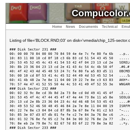
Compucolor.
Home
News
Documents
Technical
Emul
Listing of file='BLOCK.RND;03' on disk='vmedia/chip_125-sector.c
### Disk Sector 231 ###

00: 00 00 70 84 00 00 70 84 59 4e 4e 7c fe 80 fa 6b   ..p...
10: 83 11 00 10 cd 8f 18 c3 6b 83 cd 51 54 43 45 50   ......
20: 53 45 52 45 4c 43 41 54 53 42 4f 04 23 13 cd 2e   SERELC
30: 8b 23 36 04 23 13 cd 2e 41 43 4c 54 4c 4b 50 4f   .#6.#.
40: 4f 42 43 4d 45 48 53 24 7c fe 80 fa a5 83 d5 11   OBCMEH
50: 00 10 cd 8f 53 41 4c 45 52 44 49 4d 53 45 52 54   ....SA
60: 41 4b 48 2a 7e 8e 11 04 00 19 22 7e 8e c3 63 83   AKH*~.
70: 57 4e 47 41 52 55 50 4e 4c 53 41 49 4f 52 55 3e   WNGARU
### Disk Sector 232 ###

00: 02 32 9c 8e cd 3b 8d 2a 73 8e cd 0d 49 41 45 4f   .2...;
10: 53 45 4f 4c 47 44 45 4f 47 4e 44 73 8e 11 a5 8e   SEOLGD
20: 13 cd 2e 8b 23 36 04 23 4c 4d 46 48 54 53 45 43   ....#6
30: 49 53 52 46 50 48 45 46 84 2a 7e 8e 11 04 00 19   ISRFPH
40: 22 7e 8e c3 04 84 cd 87 8b 3a 67 8e fe 01 c2 b3   "~....
50: 85 3e 07 d3 07 db 01 fe fe c2 7e 84 3a 76 8e c6   .>....
60: 01 32 76 8e fe 05 c2 7e 84 3e 00 32 76 8e 2a 77   .2v...
70: 8e eb 2a 79 8e 7c 82 67 7d 83 6f 22 79 8e 3a 82   ..*y.|
### Disk Sector 233 ###
