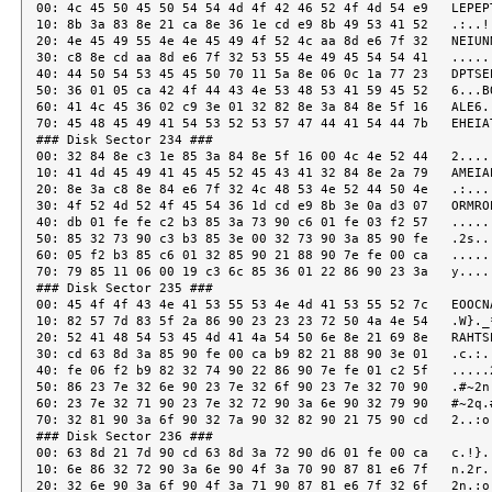
00: 4c 45 50 45 50 54 54 4d 4f 42 46 52 4f 4d 54 e9   LEPEPT
10: 8b 3a 83 8e 21 ca 8e 36 1e cd e9 8b 49 53 41 52   .:..!.
20: 4e 45 49 55 4e 4e 45 49 4f 52 4c aa 8d e6 7f 32   NEIUNN
30: c8 8e cd aa 8d e6 7f 32 53 55 4e 49 45 54 54 41   ......
40: 44 50 54 53 45 45 50 70 11 5a 8e 06 0c 1a 77 23   DPTSEE
50: 36 01 05 ca 42 4f 44 43 4e 53 48 53 41 59 45 52   6...BO
60: 41 4c 45 36 02 c9 3e 01 32 82 8e 3a 84 8e 5f 16   ALE6..
70: 45 48 45 49 41 54 53 52 53 57 47 44 41 54 44 7b   EHEIAT
### Disk Sector 234 ###

00: 32 84 8e c3 1e 85 3a 84 8e 5f 16 00 4c 4e 52 44   2.....
10: 41 4d 45 49 41 45 45 52 45 43 41 32 84 8e 2a 79   AMEIAE
20: 8e 3a c8 8e 84 e6 7f 32 4c 48 53 4e 52 44 50 4e   .:....
30: 4f 52 4d 52 4f 45 54 36 1d cd e9 8b 3e 0a d3 07   ORMROE
40: db 01 fe fe c2 b3 85 3a 73 90 c6 01 fe 03 f2 57   ......
50: 85 32 73 90 c3 b3 85 3e 00 32 73 90 3a 85 90 fe   .2s...
60: 05 f2 b3 85 c6 01 32 85 90 21 88 90 7e fe 00 ca   ......
70: 79 85 11 06 00 19 c3 6c 85 36 01 22 86 90 23 3a   y.....
### Disk Sector 235 ###

00: 45 4f 4f 43 4e 41 53 55 53 4e 4d 41 53 55 52 7c   EOOCNA
10: 82 57 7d 83 5f 2a 86 90 23 23 23 72 50 4a 4e 54   .W}._*
20: 52 41 48 54 53 45 4d 41 4a 54 50 6e 8e 21 69 8e   RAHTSE
30: cd 63 8d 3a 85 90 fe 00 ca b9 82 21 88 90 3e 01   .c.:..
40: fe 06 f2 b9 82 32 74 90 22 86 90 7e fe 01 c2 5f   .....2
50: 86 23 7e 32 6e 90 23 7e 32 6f 90 23 7e 32 70 90   .#~2n.
60: 23 7e 32 71 90 23 7e 32 72 90 3a 6e 90 32 79 90   #~2q.#
70: 32 81 90 3a 6f 90 32 7a 90 32 82 90 21 75 90 cd   2..:o.
### Disk Sector 236 ###

00: 63 8d 21 7d 90 cd 63 8d 3a 72 90 d6 01 fe 00 ca   c.!}..
10: 6e 86 32 72 90 3a 6e 90 4f 3a 70 90 87 81 e6 7f   n.2r.:
20: 32 6e 90 3a 6f 90 4f 3a 71 90 87 81 e6 7f 32 6f   2n.:o.