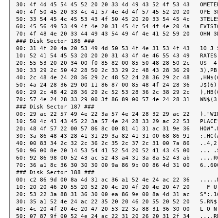
30: 4f 4d 45 54 45 52 20 20 33 4d 49 43 52 4f 53 43   OMETER
40: 4f 50 45 20 33 4c 41 57 4e 4d 4f 57 45 52 20 20   OPE 3L
50: 33 54 45 4c 45 53 43 4f 50 45 20 20 33 54 45 4c   3TELES
60: 45 56 49 53 49 4f 4e 20 31 45 4c 54 4f 4e 20 4a   EVISIO
70: 4f 48 4e 20 33 44 49 43 54 49 4f 4e 41 52 59 20   OHN 3D
### Disk Sector 186 ###

00: 31 4f 20 4a 20 53 49 4d 50 53 4f 4e 31 53 4f 43   1O J S
10: 52 41 54 45 53 20 20 20 31 43 4f 4e 46 55 43 49   RATES 
20: 55 53 20 20 34 00 f0 85 82 00 85 50 48 28 50 2c   US  4.
30: 33 29 2c 50 42 28 50 2c 33 29 2c 48 43 28 36 29   3),PB(
40: 2c 48 4e 24 28 36 29 2c 48 52 24 28 36 29 2c 48   ,HN$(6
50: 4a 24 28 36 29 00 11 86 87 00 85 48 4f 24 28 36   J$(6).
60: 29 2c 48 42 28 36 29 2c 52 53 28 36 2c 38 29 2c   ),HB(6
70: 57 4e 24 28 33 29 00 3f 86 89 00 57 4e 24 28 31   WN$(3)
### Disk Sector 187 ###

00: 29 ac 22 57 49 4e 22 3a 57 4e 24 28 32 29 ac 22   )."WIN
10: 50 4c 41 43 45 22 3a 57 4e 24 28 33 29 ac 22 53   PLACE"
20: 48 4f 57 22 00 57 86 8c 00 81 41 31 ac 31 9e 36   HOW".W
30: 3a 86 48 43 28 41 31 29 3a 82 41 31 00 68 86 91   :.HC(A
40: 00 83 34 2c 32 2c 36 2c 35 2c 37 2c 31 00 7a 86   ..4,2,
50: 96 00 8e 20 14 53 54 41 52 54 20 52 41 43 45 00   ... .S
60: 92 86 98 00 52 43 ac 52 43 a4 31 3a 8a 52 43 ab   ....RC
70: 36 a1 8c 36 30 30 30 00 9a 86 9b 00 86 4d 31 00   6..600
### Disk Sector 188 ###

00: c2 86 9d 00 8a 4d 31 ac 36 a1 52 4e 24 ac 22 36   .....M
10: 20 20 46 20 55 20 52 20 4c 20 4f 20 4e 20 47 20     F U 
20: 53 22 3a 88 31 36 30 00 ea 86 9e 00 8a 4d 31 ac   S":.16
30: 35 a1 52 4e 24 ac 22 35 20 20 46 20 55 20 52 20   5.RN$.
40: 4c 20 4f 20 4e 20 47 20 53 22 3a 88 31 36 30 00   L O N 
50: 07 87 9f 00 52 4e 24 ac 22 31 20 26 20 31 2f 34   ....RN