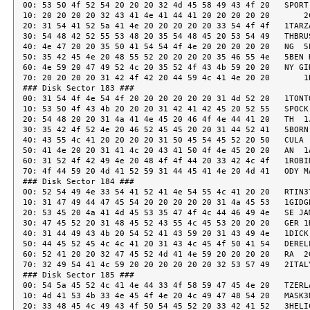
00: 53 50 4f 52 54 20 20 20 32 4d 45 58 49 43 4f 20   SPORT 
10: 20 20 20 20 32 43 41 4e 41 44 41 20 20 20 20 20       2C
20: 31 54 41 52 5a 41 4e 20 20 20 20 20 33 54 4f 4f   1TARZA
30: 54 48 42 52 55 53 48 20 35 54 48 45 20 53 54 49   THBRUS
40: 4e 47 20 20 35 50 41 54 54 4f 4e 20 20 20 20 20   NG  5P
50: 35 42 45 4e 20 48 55 52 20 20 20 20 35 46 55 4e   5BEN H
60: 4e 59 20 47 49 52 4c 20 35 52 4f 43 4b 59 20 20   NY GIR
70: 20 20 20 20 31 42 4f 42 20 44 59 4c 41 4e 20 20       1B
### Disk Sector 183 ###

00: 31 54 4f 4e 54 4f 20 20 20 20 20 20 31 4d 52 20   1TONTO
10: 53 50 4f 43 4b 20 20 20 31 42 41 42 45 20 52 55   SPOCK 
20: 54 48 20 20 31 4a 41 4e 45 20 46 4f 4e 44 41 20   TH  1J
30: 35 42 4f 52 4e 20 46 52 45 45 20 20 31 44 52 41   5BORN 
40: 43 55 4c 41 20 20 20 20 31 50 45 54 45 52 20 50   CULA  
50: 41 4e 20 20 31 41 4c 20 43 41 50 4f 4e 45 20 20   AN  1A
60: 31 52 4f 42 49 4e 20 48 4f 4f 44 20 33 42 4c 4f   1ROBIN
70: 4f 44 59 20 4d 41 52 59 31 44 45 41 4e 20 4d 41   ODY MA
### Disk Sector 184 ###

00: 52 54 49 4e 33 54 41 52 41 4e 54 55 4c 41 20 20   RTIN3T
10: 31 47 49 44 47 45 54 20 20 20 20 20 31 4a 45 53   1GIDGE
20: 53 45 20 4a 41 4d 45 53 35 47 4f 4c 44 46 49 4e   SE JAM
30: 47 45 52 20 31 48 45 52 43 55 4c 45 53 20 20 20   GER 1H
40: 31 44 49 43 4b 20 54 52 41 43 59 20 31 43 49 4e   1DICK 
50: 44 45 52 45 4c 4c 41 20 31 43 4c 45 4f 50 41 54   DERELL
60: 52 41 20 20 32 47 45 52 4d 41 4e 59 20 20 20 20   RA  2G
70: 32 49 54 41 4c 59 20 20 20 20 20 20 32 53 57 49   2ITALY
### Disk Sector 185 ###

00: 54 5a 45 52 4c 41 4e 44 33 4f 58 59 47 45 4e 20   TZERLA
10: 4d 41 53 4b 33 4e 45 4f 4e 20 4c 49 47 48 54 20   MASK3N
20: 33 48 45 4c 49 43 4f 50 54 45 52 20 33 42 41 52   3HELIC