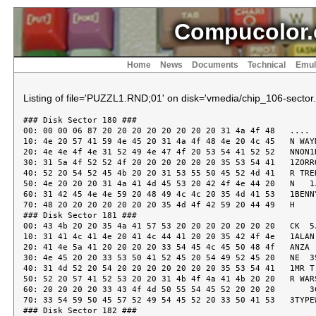
Compucolor.
Home
News
Documents
Technical
Emul
Listing of file='PUZZL1.RND;01' on disk='vmedia/chip_106-sector.
### Disk Sector 180 ###

00: 00 00 06 87 20 20 20 20 20 20 20 20 31 4a 4f 48   ....  
10: 4e 20 57 41 59 4e 45 20 31 4a 4f 48 4e 20 4c 45   N WAYN
20: 4e 4e 4f 4e 31 52 49 4e 47 4f 20 53 54 41 52 52   NNON1R
30: 31 5a 4f 52 52 4f 20 20 20 20 20 20 35 53 54 41   1ZORRO
40: 52 20 54 52 45 4b 20 20 31 53 55 50 45 52 4d 41   R TREK
50: 4e 20 20 20 31 4a 41 4d 45 53 20 42 4f 4e 44 20   N   1J
60: 31 42 45 4e 4e 59 20 48 49 4c 4c 20 35 4d 41 53   1BENNY
70: 48 20 20 20 20 20 20 20 35 4d 4f 42 59 20 44 49   H     
### Disk Sector 181 ###

00: 43 4b 20 20 35 4a 41 57 53 20 20 20 20 20 20 20   CK  5J
10: 31 41 4c 41 4e 20 41 4c 44 41 20 20 35 42 4f 4e   1ALAN 
20: 41 4e 5a 41 20 20 20 20 33 54 45 4c 45 50 48 4f   ANZA  
30: 4e 45 20 20 33 53 50 41 52 45 20 54 49 52 45 20   NE  3S
40: 31 4d 52 20 54 20 20 20 20 20 20 20 35 53 54 41   1MR T 
50: 52 20 57 41 52 53 20 20 31 4b 4f 4a 41 4b 20 20   R WARS
60: 20 20 20 20 33 43 4f 4d 50 55 54 45 52 20 20 20       3C
70: 33 54 59 50 45 57 52 49 54 45 52 20 33 50 41 53   3TYPEW
### Disk Sector 182 ###
