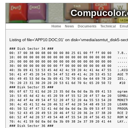
Compucolor.
Home
News
Documents
Technical
Emul
Listing of file='APP10.DOC;01' on disk='vmedia/asmtut_disk5-sect
### Disk Sector 34 ###
00: 37 00 38 00 08 00 00 00 80 25 01 00 ff ff 00 00   7.8......%......
10: 00 00 00 00 00 00 00 00 00 00 00 00 00 00 00 00   ................
20: 00 00 00 00 00 00 00 00 00 00 00 00 00 00 00 00   ................
30: 00 00 00 00 00 00 00 ff 00 00 00 00 00 00 48 00   ..............H.
40: 3b 09 41 53 53 45 4d 42 4c 59 20 4c 41 4e 47 55   ;.ASSEMBLY LANGU
50: 41 47 45 20 54 55 54 4f 52 49 41 4c 20 53 45 52   AGE TUTORIAL SER
60: 49 45 53 0d 0a 3b 09 41 70 70 65 6e 64 69 78 20   IES..;.Appendix
70: 20 23 31 30 20 20 20 53 61 6d 70 6c 65 20 50 72    #10   Sample Pr
### Disk Sector 35 ###
00: 6f 67 72 61 6d 20 23 35 0d 0a 0d 0a 3b 09 41 53   ogram #5....;.AS
10: 53 45 4d 42 4c 45 20 59 4f 55 52 20 4f 57 4e 20   SEMBLE YOUR OWN
20: 4d 4f 4e 49 54 4f 52 20 4f 52 20 4a 55 53 54 20   MONITOR OR JUST
30: 4c 45 41 52 4e 20 46 52 4f 4d 20 54 48 49 53 20   LEARN FROM THIS
40: 50 52 4f 47 52 41 4d 0d 0a 0d 0a 3b 09 53 4f 55   PROGRAM....;.SOU
50: 52 43 45 20 49 53 20 46 4f 52 20 36 2e 37 38 20   RCE IS FOR 6.78
60: 52 4f 4d 20 57 49 54 48 4f 55 54 20 4f 56 45 52   ROM WITHOUT OVER
70: 4c 41 59 0d 0a 0d 0a 3b 09 38 2e 37 39 20 41 44   LAY....;.8.79 AD
### Disk Sector 36 ###
00: 44 52 45 53 53 45 53 20 53 48 4f 57 4e 20 49 4e   DRESSES SHOWN IN
10: 20 43 4f 4d 4d 45 4e 54 53 0d 0a 0d 0a 3b 09 4e    COMMENTS....;.N
20: 4f 54 45 20 53 54 41 52 54 20 41 44 44 52 20 3c   OTE START ADDR <
30: 3e 20 4c 4f 41 44 20 41 44 44 52 0d 0a 0d 0a 3b   > LOAD ADDR....;
40: 09 50 52 4f 4a 45 43 54 3a 20 4d 4f 44 49 46 59   .PROJECT: MODIFY
50: 20 54 4f 20 49 4e 43 4f 52 50 4f 52 41 54 45 20    TO INCORPORATE
60: 53 43 52 45 45 4e 20 4f 55 54 50 55 54 20 4f 46   SCREEN OUTPUT OF
70: 20 43 4f 4d 4d 41 4e 44 0d 0a 3b 09 54 41 42 4c    COMMAND..;.TABL
### Disk Sector 37 ###
00: 45 20 4f 4e 20 45 58 45 43 55 54 49 4e 47 20 49   E ON EXECUTING I
10: 0d 0a 0d 0a 3b 20 4d 4f 4e 49 54 4f 52 2e 53 52   ....; MONITOR.SR
20: 43 3b 31 0d 0a 3b 20 37 2f 34 2f 38 30 0d 0a 3b   C;1..; 7/4/80..;
30: 0d 0a 3b 20 43 4f 4d 50 55 43 4f 4c 4f 52 20 49   ..; COMPUCOLOR I
40: 49 20 4d 4f 4e 49 54 4f 52 20 56 45 52 53 49 4f   I MONITOR VERSIO
50: 4e 20 31 2e 30 0d 0a 3b 0d 0a 3b 20 45 58 54 52   N 1.0..;..; EXTR
60: 41 43 54 45 44 20 46 52 4f 4d 20 49 53 43 27 53   ACTED FROM ISC'S
70: 20 43 50 55 20 4f 50 45 52 41 54 49 4e 47 20 53    CPU OPERATING S
### Disk Sector 38 ###
00: 59 53 54 45 4d 0d 0a 3b 20 42 59 20 52 49 43 4b   YSTEM..; BY RICK
10: 20 4d 41 4e 41 5a 49 52 2e 0d 0a 3b 20 31 33 20    MANAZIR...; 13
20: 47 52 41 4e 44 56 49 45 57 20 53 54 2e 0d 0a 3b   GRANDVIEW ST...;
30: 20 53 4f 55 54 48 57 49 43 4b 2c 20 4d 41 53 53    SOUTHWICK, MASS
40: 2e 20 20 30 31 30 37 37 0d 0a 3b 20 28 34 31 33   .  01077..; (413
50: 29 20 35 36 39 2d 36 36 32 31 0d 0a 3b 0d 0a 3b   ) 569-6621..;..;
60: 20 54 48 45 20 46 4f 4c 4c 4f 57 49 4e 47 20 49    THE FOLLOWING I
70: 53 20 41 4e 20 45 58 50 4c 41 4e 41 54 49 4f 4e   S AN EXPLANATION
### Disk Sector 39 ###
00: 20 4f 46 20 54 48 45 20 43 4f 4d 4d 41 4e 44 53    OF THE COMMANDS
10: 20 41 4e 44 0d 0a 3b 20 53 59 4d 42 4f 4c 4f 47    AND..; SYMBOLOG
20: 59 20 55 53 45 44 2e 0d 0a 3b 2d 3c 52 45 47 49   Y USED...;-<REGI
30: 53 54 45 52 20 4d 4f 44 49 46 59 20 43 4f 4d 4d   STER MODIFY COMM
40: 41 4e 44 3e 3d 58 3c 52 45 47 49 53 54 45 52 20   AND>=X<REGISTER
50: 49 44 45 4e 54 49 46 49 45 52 3e 0d 0a 3b 2d 3c   IDENTIFIER>..;-<
60: 52 45 47 49 53 54 45 52 20 49 44 45 4e 54 49 46   REGISTER IDENTIF
70: 49 45 52 3e 3d 41 21 42 21 43 21 44 21 45 21 46   IER>=A!B!C!D!E!F
### Disk Sector 40 ###
00: 21 48 21 4c 21 4d 21 50 21 53 21 0d 0a 3b 2d 3c   !H!L!M!P!S!..;-<
10: 20 23 20 3e 3d 3c 48 45 58 20 41 44 44 52 45 53    # >=<HEX ADDRES
20: 53 3e 0d 0a 3b 2d 3c 20 24 20 3e 3d 3c 48 45 58   S>..;-< $ >=<HEX
30: 20 4e 55 4d 42 45 52 3e 0d 0a 3b 2d 3c 41 53 43    NUMBER>..;-<ASC
40: 49 49 20 4d 45 4d 4f 52 59 20 43 4f 4d 4d 41 4e   II MEMORY COMMAN
50: 44 3e 3d 41 3c 20 23 20 3e 2c 3c 20 23 20 3e 0d   D>=A< # >,< # >.
60: 0a 3b 2d 3c 43 4f 4d 50 41 52 45 20 4d 45 4d 4f   .;-<COMPARE MEMO
70: 52 59 20 43 4f 4d 4d 41 4e 44 3e 3d 43 3c 20 23   RY COMMAND>=C< #
### Disk Sector 41 ###
00: 20 3e 2c 3c 20 23 20 3e 2c 3c 20 23 20 3e 0d 0a    >,< # >,< # >..
10: 3b 2d 3c 44 49 53 50 4c 41 59 20 4d 45 4d 4f 52   ;-<DISPLAY MEMOR
20: 59 20 43 4f 4d 4d 41 4e 44 3e 3d 44 3c 20 23 20   Y COMMAND>=D< #
30: 3e 2c 3c 20 23 20 3e 0d 0a 3b 2d 3c 45 58 49 54   >,< # >..;-<EXIT
40: 20 4d 4f 4e 49 54 4f 52 20 43 4f 4d 4d 41 4e 44    MONITOR COMMAND
50: 3e 3d 45 0d 0a 3b 2d 3c 4e 4f 4e 2d 44 45 53 54   >=E..;-<NON-DEST
60: 52 55 43 54 49 56 45 20 4d 45 4d 4f 52 59 20 54   RUCTIVE MEMORY T
70: 45 53 54 20 43 4f 4d 4d 41 4e 44 3e 3d 4e 3c 20   EST COMMAND>=N<
### Disk Sector 42 ###
00: 23 20 3e 2c 3c 20 23 20 3e 0d 0a 3b 2d 3c 53 45   # >,< # >..;-<SE
10: 41 52 43 48 20 4d 45 4d 4f 52 59 20 43 4f 4d 4d   ARCH MEMORY COMM
20: 41 4e 44 3e 3d 53 3c 20 23 20 3e 2c 3c 20 23 20   AND>=S< # >,< #
30: 3e 2c 3c 20 23 20 3e 2c 3c 20 24 20 3e 0d 0a 3b   >,< # >,< $ >..;
40: 2d 3c 46 49 4c 4c 20 4d 45 4d 4f 52 59 20 43 4f   -<FILL MEMORY CO
50: 4d 4d 41 4e 44 3e 3d 46 3c 20 23 20 3e 2c 3c 20   MMAND>=F< # >,<
60: 23 20 3e 2c 3c 20 24 20 3e 0d 0a 3b 2d 3c 50 52   # >,< $ >..;-<PR
70: 4f 47 52 41 4d 20 45 58 45 43 55 54 45 20 43 4f   OGRAM EXECUTE CO
### Disk Sector 43 ###
00: 4d 4d 41 4e 44 3e 3d 47 3c 20 23 20 3e 2c 3c 20   MMAND>=G< # >,<
10: 23 20 3e 2c 3c 20 23 20 3e 0d 0a 3b 2d 3c 48 45   # >,< # >..;-<HE
20: 58 41 44 45 43 49 4d 41 4c 20 41 52 49 54 48 45   XADECIMAL ARITHE
30: 4d 45 54 49 43 20 43 4f 4d 4d 41 4e 44 3e 3d 48   METIC COMMAND>=H
40: 3c 20 23 20 3e 2c 3c 20 23 20 3e 0d 0a 3b 2d 3c   < # >,< # >..;-<
50: 4d 4f 56 45 20 4d 45 4d 4f 52 59 20 43 4f 4d 4d   MOVE MEMORY COMM
60: 41 4e 44 3e 3d 4d 3c 20 23 20 3e 2c 3c 20 23 20   AND>=M< # >,< #
70: 3e 2c 3c 20 23 20 3e 0d 0a 3b 2d 3c 53 55 42 53   >,< # >..;-<SUBS
### Disk Sector 44 ###
00: 54 49 54 55 54 45 20 4d 45 4d 4f 52 59 20 43 4f   TITUTE MEMORY CO
10: 4d 4d 41 4e 44 3e 3d 53 3c 20 23 20 3e 0d 0a 3b   MMAND>=S< # >..;
20: 2d 3c 48 45 58 20 44 49 47 49 54 3e 3d 30 21 31   -<HEX DIGIT>=0!1
30: 21 32 21 33 21 34 21 35 21 36 21 37 21 38 21 39   !2!3!4!5!6!7!8!9
40: 21 41 21 42 21 43 21 44 21 45 21 46 21 0d 0a 3b   !A!B!C!D!E!F!..;
50: 0d 0a 3b 2d 53 59 53 54 45 4d 20 53 49 47 4e 53   ..;-SYSTEM SIGNS
60: 20 4f 4e 20 57 49 54 48 20 3c 43 52 3e 3c 4c 46    ON WITH <CR><LF
70: 3e 3c 2e 3e 0d 0a 3b 0d 0a 4c 46 09 45 51 55 09   ><.>..;..LF.EQU.
### Disk Sector 45 ###
00: 31 30 09 3b 20 3c 41 53 43 49 49 20 4c 49 4e 45   10.; <ASCII LINE
10: 46 45 45 44 3e 0d 0a 4b 54 53 54 09 45 51 55 09   FEED>..KTST.EQU.
20: 30 30 32 34 48 09 3b 20 4b 45 59 42 4f 41 52 44   0024H.; KEYBOARD
30: 20 53 43 41 4e 4e 45 52 0d 0a 43 52 09 45 51 55    SCANNER..CR.EQU
40: 09 30 44 48 09 3b 20 3c 41 53 43 49 49 20 43 41   .0DH.; <ASCII CA
50: 52 52 49 41 47 45 20 52 45 54 55 52 4e 3e 0d 0a   RRIAGE RETURN>..
60: 4f 53 54 52 09 45 51 55 09 33 33 46 34 48 09 3b   OSTR.EQU.33F4H.;
70: 20 28 31 38 32 41 29 20 4f 55 54 50 55 54 53 20    (182A) OUTPUTS
### Disk Sector 46 ###
00: 53 54 52 49 4e 47 20 54 4f 20 43 52 54 0d 0a 49   STRING TO CRT..I
10: 4e 50 43 52 54 09 45 51 55 09 38 31 43 35 48 09   NPCRT.EQU.81C5H.
20: 3b 20 4a 55 4d 50 20 56 45 43 54 4f 52 20 23 33   ; JUMP VECTOR #3
30: 31 0d 0a 4b 42 44 46 4c 09 45 51 55 09 38 31 44   1..KBDFL.EQU.81D
40: 46 48 09 3b 20 48 4f 4c 44 53 20 4e 55 4d 42 45   FH.; HOLDS NUMBE
50: 52 20 4f 46 20 4a 55 4d 50 20 56 45 43 54 4f 52   R OF JUMP VECTOR
60: 20 46 4f 52 20 54 48 45 0d 0a 09 09 09 3b 20 20    FOR THE.....;
70: 4b 45 59 42 4f 41 52 44 0d 0a 4b 42 52 44 59 09   KEYBOARD..KBRDY.
### Disk Sector 47 ###
00: 45 51 55 09 38 31 46 46 48 09 3b 20 4b 45 59 42   EQU.81FFH.; KEYB
10: 4f 41 52 44 20 52 45 41 44 59 20 46 4c 41 47 0d   OARD READY FLAG.
20: 0a 4c 42 59 54 09 45 51 55 09 33 33 39 42 48 09   .LBYT.EQU.339BH.
30: 3b 20 28 31 37 44 31 29 20 4c 49 53 54 53 20 41   ; (17D1) LISTS A
40: 20 42 59 54 45 20 41 53 20 54 57 4f 20 41 53 43    BYTE AS TWO ASC
50: 49 49 20 43 48 41 52 41 43 54 45 52 53 0d 0a 4e   II CHARACTERS..N
60: 49 42 4c 09 45 51 55 09 33 33 42 33 48 09 3b 20   IBL.EQU.33B3H.;
70: 28 31 37 45 39 29 20 38 2d 42 49 54 20 41 53 43   (17E9) 8-BIT ASC
### Disk Sector 48 ###
00: 49 49 20 54 4f 20 34 2d 42 49 54 20 48 45 58 0d   II TO 4-BIT HEX.
10: 0a 43 4d 50 44 48 09 45 51 55 09 33 34 35 33 48   .CMPDH.EQU.3453H
20: 09 3b 20 28 31 38 38 39 29 20 43 4f 4d 50 41 52   .; (1889) COMPAR
30: 45 53 20 44 26 45 20 54 4f 20 48 26 4c 0d 0a 41   ES D&E TO H&L..A
40: 44 48 4c 41 09 45 51 55 09 33 35 31 38 48 09 3b   DHLA.EQU.3518H.;
50: 20 28 31 39 34 45 29 20 41 44 44 53 20 41 20 57    (194E) ADDS A W
60: 49 54 48 20 43 41 52 52 59 20 54 4f 20 48 26 4c   ITH CARRY TO H&L
70: 0d 0a 4c 4f 09 45 51 55 09 33 33 39 32 48 09 3b   ..LO.EQU.3392H.;
### Disk Sector 49 ###
00: 20 28 31 37 43 38 29 20 4f 55 54 50 55 54 53 20    (17C8) OUTPUTS
10: 41 20 52 45 47 49 53 54 45 52 20 54 4f 20 53 43   A REGISTER TO SC
20: 52 45 45 4e 0d 0a 53 54 41 43 4b 09 45 51 55 09   REEN..STACK.EQU.
30: 30 42 46 46 46 48 09 3b 20 53 54 41 43 4b 20 50   0BFFFH.; STACK P
40: 4f 49 4e 54 45 52 0d 0a 53 55 42 48 44 09 45 51   OINTER..SUBHD.EQ
50: 55 09 33 34 35 39 48 09 3b 20 28 31 38 38 46 29   U.3459H.; (188F)
60: 20 53 55 42 54 52 41 43 54 53 20 41 20 57 49 54    SUBTRACTS A WIT
70: 48 20 43 41 52 52 59 20 46 52 4f 4d 20 48 26 4c   H CARRY FROM H&L
### Disk Sector 50 ###
00: 0d 0a 55 56 45 43 09 45 51 55 09 38 31 42 46 48   ..UVEC.EQU.81BFH
10: 09 3b 20 22 45 53 43 20 55 53 45 52 22 20 56 45   .; "ESC USER" VE
20: 43 54 4f 52 0d 0a 52 53 54 31 4a 09 45 51 55 09   CTOR..RST1J.EQU.
30: 38 31 43 38 48 09 3b 20 52 45 53 54 41 52 54 20   81C8H.; RESTART
40: 56 45 43 54 4f 52 20 4a 55 4d 50 53 20 48 45 52   VECTOR JUMPS HER
50: 45 20 46 52 4f 4d 20 52 4f 4d 0d 0a 42 4c 4b 09   E FROM ROM..BLK.
60: 45 51 55 09 33 34 42 33 48 09 3b 20 28 31 38 45   EQU.34B3H.; (18E
70: 39 29 20 50 52 49 4e 54 20 41 20 53 50 4